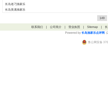
长岛老刁渔家乐
长岛美满渔家乐
149
联系我们
|
公司简介
|
营业执照
|
Sitemap
|
长
Powered by
长岛渔家乐点评网
(2
鲁公网安备 3706