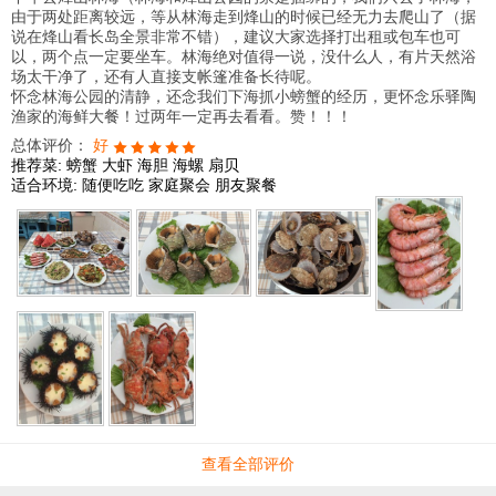
由于两处距离较远，等从林海走到烽山的时候已经无力去爬山了（据
说在烽山看长岛全景非常不错），建议大家选择打出租或包车也可
以，两个点一定要坐车。林海绝对值得一说，没什么人，有片天然浴
场太干净了，还有人直接支帐篷准备长待呢。
怀念林海公园的清静，还念我们下海抓小螃蟹的经历，更怀念乐驿陶
渔家的海鲜大餐！过两年一定再去看看。赞！！！
总体评价：
好
推荐菜:
螃蟹
大虾
海胆
海螺
扇贝
适合环境:
随便吃吃
家庭聚会
朋友聚餐
查看全部评价