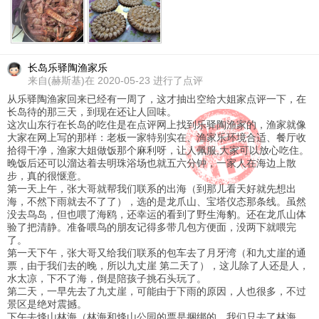
长岛乐驿陶渔家乐
来自
(赫斯基)在 2020-05-23 进行了点评
从乐驿陶渔家回来已经有一周了，这才抽出空给大姐家点评一下，在
长岛待的那三天，到现在还让人回味。
这次山东行在长岛的吃住是在点评网上找到乐驿陶渔家的，渔家就像
大家在网上写的那样：老板一家特别实在、渔家乐环境合适、餐厅收
拾得干净，渔家大姐做饭那个麻利呀，让人佩服,大家可以放心吃住。
晚饭后还可以溜达着去明珠浴场也就五六分钟，一家人在海边上散
步，真的很惬意。
第一天上午，张大哥就帮我们联系的出海（到那儿看天好就先想出
海，不然下雨就去不了了），选的是龙爪山、宝塔仪态那条线。虽然
没去鸟岛，但也喂了海鸥，还幸运的看到了野生海豹。还在龙爪山体
验了把清静。准备喂鸟的朋友记得多带几包方便面，没两下就喂完
了。
第一天下午，张大哥又给我们联系的包车去了月牙湾（和九丈崖的通
票，由于我们去的晚，所以九丈崖 第二天了），这儿除了人还是人，
水太凉，下不了海，倒是陪孩子挑石头玩了。
第二天，一早先去了九丈崖，可能由于下雨的原因，人也很多，不过
景区是绝对震撼。
下午去烽山林海（林海和烽山公园的票是捆绑的，我们只去了林海，