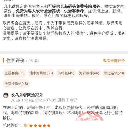
凡电话预定房间的客人都
可提供长岛码头免费接站服务
。根据游客的
需要，
免费为客人设计旅游路线，供游客参考
。提供海上游、
赶海、
渔船出海垂钓、拔笼、景点门票的优惠代购服务。
乐驿陶会在蓝天，碧海，阳光下带你感受别样的渔家风情。乐驿陶用
心营造，让您乐在其中，陶然自得。
温馨提示：请不要听信车站码头拉客人的"美言"，避免中介提成，服务
缩水，请直接与渔家联系。
住客评价
(
98
条)
查看全部评价
主题客房(35)
地中海风情(36)
有特色(45)
海鲜很棒(46)
靠近浴场(28)
免费接送站(48)
长岛乐驿陶渔家乐
来自
(lslxg)在 2021-07-09 进行了点评
在网上定的，房间干净卫生，老板娘热情好客，还帮助我们规划行
程。海鲜特别的新鲜，我特别喜欢生吃和海胆。这次长岛之行心情特
愉快。
总体评价：
好