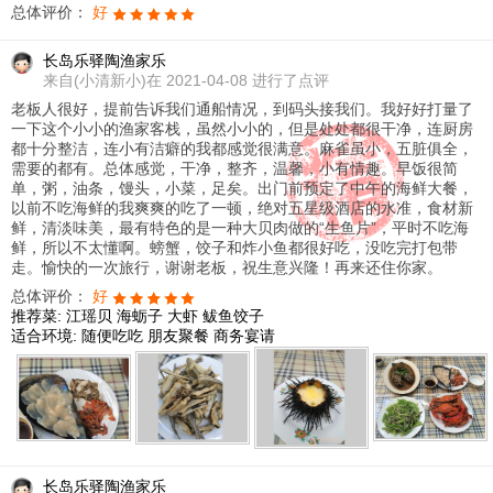
总体评价：
好
长岛乐驿陶渔家乐
来自
(小清新小)在 2021-04-08 进行了点评
老板人很好，提前告诉我们通船情况，到码头接我们。我好好打量了
一下这个小小的渔家客栈，虽然小小的，但是处处都很干净，连厨房
都十分整洁，连小有洁癖的我都感觉很满意。麻雀虽小，五脏俱全，
需要的都有。总体感觉，干净，整齐，温馨，小有情趣。早饭很简
单，粥，油条，馒头，小菜，足矣。出门前预定了中午的海鲜大餐，
以前不吃海鲜的我爽爽的吃了一顿，绝对五星级酒店的水准，食材新
鲜，清淡味美，最有特色的是一种大贝肉做的“生鱼片”，平时不吃海
鲜，所以不太懂啊。螃蟹，饺子和炸小鱼都很好吃，没吃完打包带
走。愉快的一次旅行，谢谢老板，祝生意兴隆！再来还住你家。
总体评价：
好
推荐菜:
江瑶贝
海蛎子
大虾
鲅鱼饺子
适合环境:
随便吃吃
朋友聚餐
商务宴请
长岛乐驿陶渔家乐