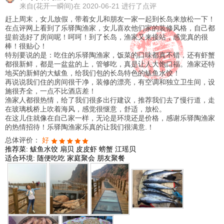
来自
(花开一瞬间)在 2020-06-21 进行了点评
赶上周末，女儿放假，带着女儿和朋友一家一起到长岛来放松一下！
在点评网上看到了乐驿陶渔家，女儿喜欢他们家的装修风格，自己都
提前选好了房间呢！呵呵！到了长岛，渔家又来接站，感觉真的很
棒！很贴心！
特别要说的是：吃住的乐驿陶渔家，饭菜的口味都真不错，还有虾蟹
都很新鲜，都是一盆盆的上，管够吃，真是让人大饱口福。渔家还特
地买的新鲜的大鲅鱼，给我们包的长岛特色的鲅鱼水饺！
再说说我们住的房间很干净，装修的漂亮，有空调和独立卫生间，设
施很齐全，一点不比酒店差！
渔家人都很热情，给了我们很多出行建议，推荐我们去了慢行道，走
在玻璃栈桥上吹着海风，感觉很惬意，舒适，放松。
在这儿住就像在自己家一样，无论是环境还是价格，感谢乐驿陶渔家
的热情招待！乐驿陶渔家乐真的让我们很满意.！
总体评价：
好
推荐菜:
鲅鱼水饺
扇贝
皮皮虾
螃蟹
江瑶贝
适合环境:
随便吃吃
家庭聚会
朋友聚餐