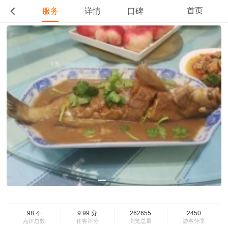
首页
服务
详情
口碑
98
9.99
分
262655
2450
个
点评总数
住客评分
浏览总量
游客分享