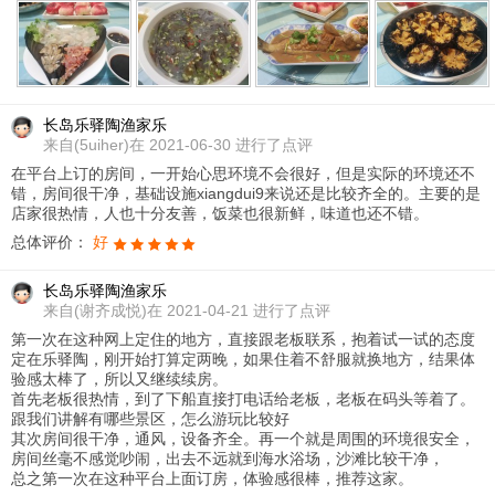
长岛乐驿陶渔家乐
来自
(5uiher)在 2021-06-30 进行了点评
在平台上订的房间，一开始心思环境不会很好，但是实际的环境还不
错，房间很干净，基础设施xiangdui9来说还是比较齐全的。主要的是
店家很热情，人也十分友善，饭菜也很新鲜，味道也还不错。
总体评价：
好
长岛乐驿陶渔家乐
来自
(谢齐成悦)在 2021-04-21 进行了点评
第一次在这种网上定住的地方，直接跟老板联系，抱着试一试的态度
定在乐驿陶，刚开始打算定两晚，如果住着不舒服就换地方，结果体
验感太棒了，所以又继续续房。
首先老板很热情，到了下船直接打电话给老板，老板在码头等着了。
跟我们讲解有哪些景区，怎么游玩比较好
其次房间很干净，通风，设备齐全。再一个就是周围的环境很安全，
房间丝毫不感觉吵闹，出去不远就到海水浴场，沙滩比较干净，
总之第一次在这种平台上面订房，体验感很棒，推荐这家。