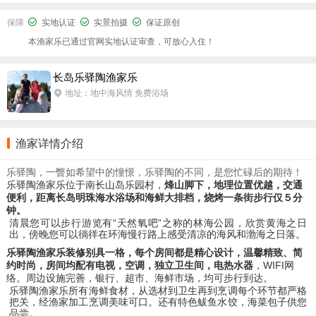
保障
实地认证
实景拍摄
保证原创
本渔家乐已通过官网实地认证审查，可放心入住！
长岛乐驿陶渔家乐
地址：地中海风情 免费浴场
渔家详情介绍
乐驿陶，一瞥如希望中的憧憬，乐驿陶的不同，是您忙碌后的期待！
乐驿陶渔家乐位于南长山岛乐园村，
烽山脚下，地理位置优越，交通
便利，距离长岛明珠海水浴场和海鲜大排档，烧烤一条街
步行仅５分
钟。
清晨您可以步行游览有“天然氧吧”之称的林海公园，欣赏黄海之日
出，傍晚您可以徜徉在环海慢行路上感受清凉的海风和
渤海之日落。
乐驿陶渔家乐装修别具一格，每个房间都是精心设计，温馨精致、简
约时尚，房间均配有电视，空调，独立卫生间，电热水器
，
WIFI网
络。周边设施完善，银行、超市、海鲜市场，均可步行到达。
乐驿陶渔家乐所有海鲜食材，从选材到卫生再到烹调每个环节都严格
把关，经渔家加工烹调美味可口。还有特色鲅鱼水饺，海菜包子
供您
品尝。