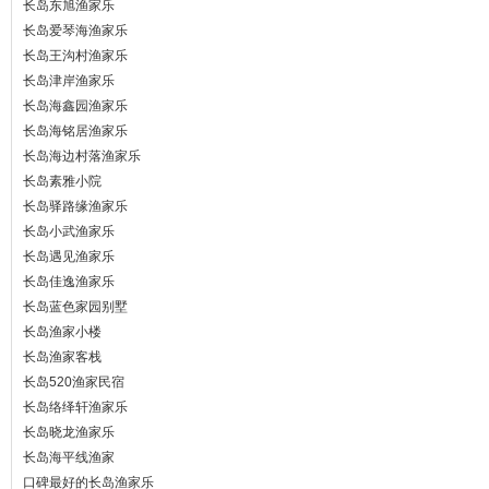
长岛东旭渔家乐
长岛爱琴海渔家乐
长岛王沟村渔家乐
长岛津岸渔家乐
长岛海鑫园渔家乐
长岛海铭居渔家乐
长岛海边村落渔家乐
长岛素雅小院
长岛驿路缘渔家乐
长岛小武渔家乐
长岛遇见渔家乐
长岛佳逸渔家乐
长岛蓝色家园别墅
长岛渔家小楼
长岛渔家客栈
长岛520渔家民宿
长岛络绎轩渔家乐
长岛晓龙渔家乐
长岛海平线渔家
口碑最好的长岛渔家乐