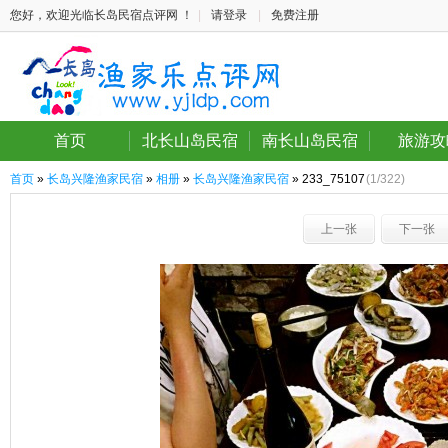
您好，欢迎光临长岛民宿点评网 ！
|
请登录
|
免费注册
首页
北长山岛民宿
南长山岛民宿
旅游攻
首页
»
长岛兴隆渔家民宿
»
相册
»
长岛兴隆渔家民宿
» 233_75107
(1/322)
上一张
下一张