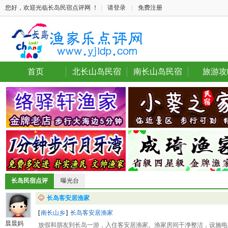
您好，欢迎光临长岛民宿点评网 ！
|
请登录
|
免费注册
首页
北长山岛民宿
南长山岛民宿
旅游攻
长岛民宿点评
曝光台
长岛客安居渔家
[
南长山乡
]
长岛客安居渔家
晨晨妈
放假和朋友到长岛一游，入住客安居渔家。渔家房间干净整洁，设施电