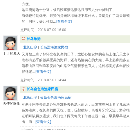
方便。
这里离海边十分近，饭后没事溜达溜达只用五六分钟就到了。
海鲜也特别鲜美。最赞的是光吃海鲜还不算什么，关键是住了两天每顿
的，呵呵，好几样就...
[查看全文]
点评时间：2016-07-09 16:00
长岛旅游
[
北长山乡
]
长岛浩海渔家民宿
丁丁的夏天
又开始上班了好怀念在长岛的日子，放松心情安静的在岛上住几天太享
晚都有热乎的饭菜肥美的海鲜，还有热情实在的大姐，早上起床跑步去
沿着山路回到渔家安静的山路空气清新景色宜人，这种感觉好多年都没
舒适老...
[查看全文]
点评时间：2018-07-01 14:44
长岛金色海渔家民宿
[
北长山乡
]
长岛金色海渔家民宿
天使的眼泪
和两个同事去青岛办完事准备去长岛玩两天，出发前在网上看了几家渔
色海渔家，在长岛的两天吃，住，玩都很好，离着月牙湾又近，游泳很
证明可以再次进放，我们住了两天每天下午都去游一会。早晨早早起来
出，海...
[查看全文]