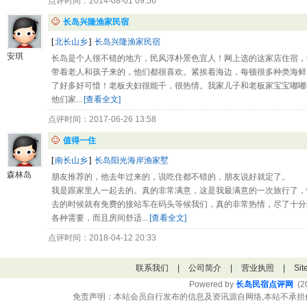
点评时间：2014-08-01 09:56
长岛兴隆渔家民宿
[
北长山乡
]
长岛兴隆渔家民宿
安琪
长岛是个人很不错的地方，民风淳朴景色宜人！网上选的这家店住宿，
带着老人和孩子来的，他们都很喜欢。紧挨着海边，每顿很多种类海鲜
了好多好可惜！老板夫妇很能干，很热情。我家儿子和老板家宝宝嘟嘟
他们家...
[查看全文]
点评时间：2017-06-26 13:58
值得一住
[
南长山乡
]
长岛阳光海岸渔家墅
森林岛
朋友推荐的，他去年过来的，说吃住都不错的，朋友说好就定了。
我是跟家里人一起去的。真的非常满意，这是我最满意的一次旅行了，
去的时候就有免费的接站车在码头等候我们，真的非常热情，尽了十分
各种需要，而且房间舒适...
[查看全文]
点评时间：2018-04-12 20:33
联系我们
|
公司简介
|
营业执照
|
Si
Powered by
长岛民宿点评网
(20
免责声明：本站会员自行发布的信息及资讯源自网络,本站不承担