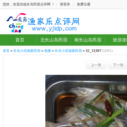
您好，欢迎光临长岛民宿点评网 ！
|
请登录
|
免费注册
首页
北长山岛民宿
南长山岛民宿
旅游攻
首页
»
长岛小武渔家民宿
»
相册
»
长岛小武渔家民宿
» 32_31987
(18/61)
上一张
下一张