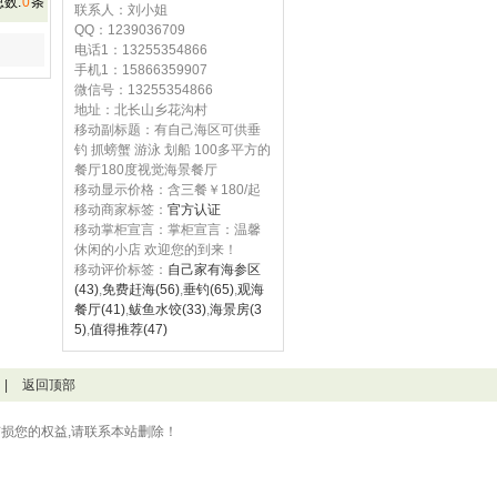
数:
0
条
联系人：刘小姐
QQ：1239036709
电话1：13255354866
手机1：15866359907
微信号：13255354866
地址：北长山乡花沟村
移动副标题：有自己海区可供垂
钓 抓螃蟹 游泳 划船 100多平方的
餐厅180度视觉海景餐厅
移动显示价格：含三餐￥180/起
移动商家标签：
官方认证
移动掌柜宣言：掌柜宣言：温馨
休闲的小店 欢迎您的到来！
移动评价标签：
自己家有海参区
(43)
,
免费赶海(56)
,
垂钓(65)
,
观海
餐厅(41)
,
鲅鱼水饺(33)
,
海景房(3
5)
,
值得推荐(47)
|
返回顶部
损您的权益,请联系本站删除！