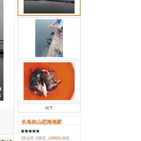
向下
长岛依山恋海渔家
55
点评,
0
留言,
148691
浏览