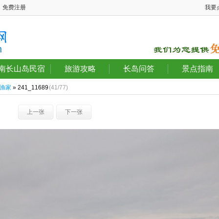
免费注册
我要
南长山岛民宿
旅游攻略
长岛问答
景点指南
渔家
» 241_11689
(41/77)
上一张
下一张