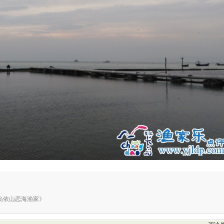
册《长岛依山恋海渔家》