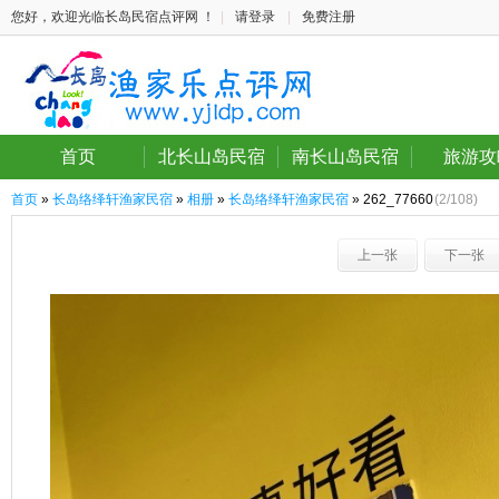
您好，欢迎光临长岛民宿点评网 ！
|
请登录
|
免费注册
首页
北长山岛民宿
南长山岛民宿
旅游攻
首页
»
长岛络绎轩渔家民宿
»
相册
»
长岛络绎轩渔家民宿
» 262_77660
(2/108)
上一张
下一张