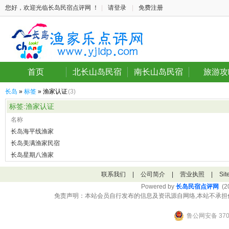
您好，欢迎光临长岛民宿点评网 ！
|
请登录
|
免费注册
首页
北长山岛民宿
南长山岛民宿
旅游攻
长岛
»
标签
» 渔家认证
(3)
标签:渔家认证
名称
长岛海平线渔家
长岛美满渔家民宿
长岛星期八渔家
联系我们
|
公司简介
|
营业执照
|
Si
Powered by
长岛民宿点评网
(20
免责声明：本站会员自行发布的信息及资讯源自网络,本站不承担
鲁公网安备 3706