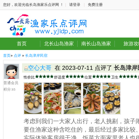
您好，欢迎光临长岛渔家乐点评网 ！
|
请登录
|
免费注册
首页
北长山岛渔家
南长山岛渔家
旅游攻
首页
»
点评
»
长岛津岸民宿
空心大哥
在 2023-07-11 点评了
长岛津岸
性价比
舒适度
位置
卫生
普通会员
积分:
65
考虑到我们一大家人出行，老人挑剔，孩子
要住渔家这种含吃住的，最后经过多家比较
实际体验客房很干净，饭菜方面家里老人也