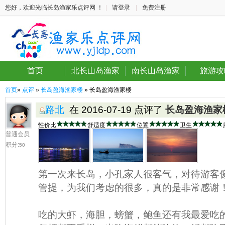
您好，欢迎光临长岛渔家乐点评网 ！
|
请登录
|
免费注册
首页
北长山岛渔家
南长山岛渔家
旅游攻
首页
»
点评
»
长岛盈海渔家楼
» 长岛盈海渔家楼
路北
在 2016-07-19 点评了
长岛盈海渔家
性价比
舒适度
位置
卫生
普通会员
积分:
50
第一次来长岛，小孔家人很客气，对待游客
管提，为我们考虑的很多，真的是非常感谢
吃的大虾，海胆，螃蟹，鲍鱼还有我最爱吃