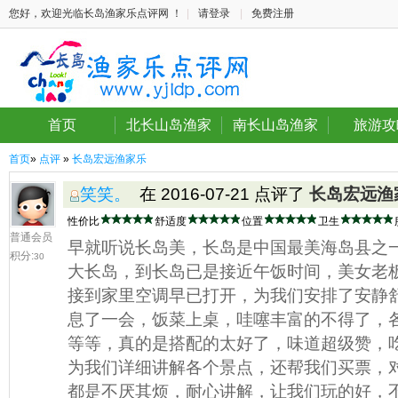
您好，欢迎光临长岛渔家乐点评网 ！
|
请登录
|
免费注册
首页
北长山岛渔家
南长山岛渔家
旅游攻
首页
»
点评
»
长岛宏远渔家乐
笑笑。
在 2016-07-21 点评了
长岛宏远渔
性价比
舒适度
位置
卫生
普通会员
早就听说长岛美，长岛是中国最美海岛县之
积分:
30
大长岛，到长岛已是接近午饭时间，美女老
接到家里空调早已打开，为我们安排了安静
息了一会，饭菜上桌，哇噻丰富的不得了，
等等，真的是搭配的太好了，味道超级赞，
为我们详细讲解各个景点，还帮我们买票，
都是不厌其烦，耐心讲解，让我们玩的好，