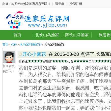
您好，欢迎光临长岛渔家乐点评网 ！
|
请登录
|
免费注册
首页
北长山岛渔家
南长山岛渔家
旅游攻
首页
»
点评
»
长岛宝屿渔家乐
» 长岛宝屿渔家乐
开心小麻花
在 2016-08-28 点评了
长岛宝
性价比
舒适度
位置
卫生
普通会员
我们是深圳的游客，刚回深圳，评论有点迟
积分:
30
客，为人很实在。给我们介绍的包车的师傅
在到长岛的那天下午突然肚子痛，到了晚餐
去他们村的医生那里买药，很感谢。吃了药
就打电话给包车的师傅问他现在有空没，跟
上赶过来了，比我们收拾东西的速度还快。
苏小姐说她也陪我们一起去，弄的我们很不