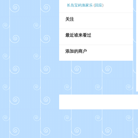
长岛宝屿渔家乐
(
回应
)
关注
最近谁来看过
添加的商户