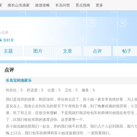
家
南长山岛渔家
旅游攻略
长岛问答
景点指南
更多
乐点评
加好友
主题
图片
文章
点评
帖子
点评
长岛宝屿渔家乐
性价比：5
舒适度：5
位置：5
卫生：5
服务：5
我们是深圳的游客，刚回深圳，评论有点迟了。苏小姐一家非常热情好客，为人
是实在人。我老公在到长岛的那天下午突然肚子痛，到了晚餐前痛的很厉害，小
谢。吃了药之后，症状没有缓解，于是我就打电话给包车的师傅问他现在有空没
了，比我们收拾东西的速度还快。这里要赞一个。
苏小姐说她也陪我们一起去，弄的我们很不好意思。我们几个人赶到医院，都六
晚上12点，我们包车的师傅和苏小姐连饭都没吃，一直陪着我们。