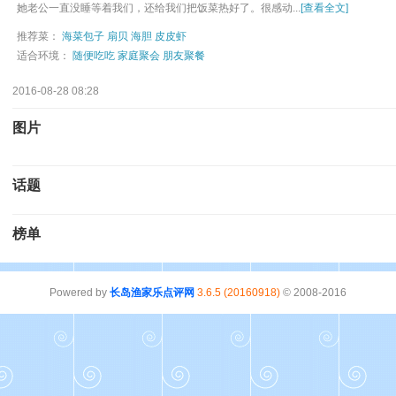
她老公一直没睡等着我们，还给我们把饭菜热好了。很感动...
[查看全文]
推荐菜：
海菜包子
扇贝
海胆
皮皮虾
适合环境：
随便吃吃
家庭聚会
朋友聚餐
2016-08-28 08:28
图片
话题
榜单
Powered by
长岛渔家乐点评网
3.6.5 (20160918)
© 2008-2016