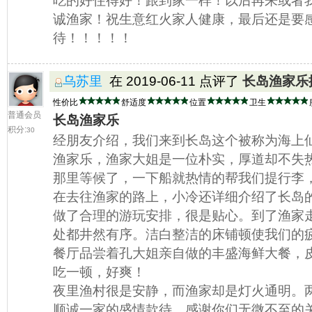
吃的好住得好！跟到家一样！以后再来或者
诚渔家！祝生意红火家人健康，最后还是要
待！！！！！
乌苏里
在 2019-06-11 点评了
长岛渔家乐
性价比
舒适度
位置
卫生
普通会员
长岛渔家乐
积分:
30
经朋友介绍，我们来到长岛这个被称为海上
渔家乐，渔家大姐是一位朴实，厚道却不失
那里等候了，一下船就热情的帮我们提行李
在去往渔家的路上，小冷还详细介绍了长岛
做了合理的游玩安排，很是贴心。到了渔家
处都井然有序。洁白整洁的床铺顿使我们的疲
餐厅品尝着孔大姐亲自做的丰盛海鲜大餐，
吃一顿，好爽！
夜里渔村很是安静，而渔家却是灯火通明。
顺诚一家的盛情款待，感谢你们无微不至的