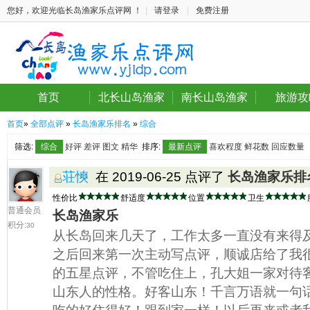
您好，欢迎光临长岛渔家乐点评网 ！
|
请登录
|
免费注册
首页
北长山岛渔家
南长山岛渔家
旅游攻
首页
»
全部点评
»
长岛渔家乐排名
»
综合
筛选:
综合
好评
差评
图文
精华
排序:
最新点评
喜欢程度
鲜花数
回应数量
荘慡
在 2019-06-25 点评了
长岛渔家乐排
性价比
舒适度
位置
卫生
普通会员
长岛渔家乐
积分:
30
从长岛回来几天了，工作太多一直没有来得
之后回来第一次主动写点评，顺诚店给了我
的五星点评，不管吃住上，孔大姐一家对待
山东人的性格。好客山东！千言万语就一句