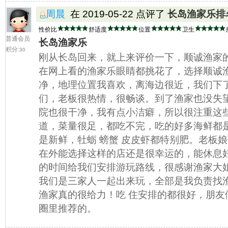
周晨
在 2019-05-22 点评了
长岛渔家乐排
性价比
舒适度
位置
卫生
普通会员
长岛渔家乐
积分:
30
刚从长岛回来，就上来评价一下，顺诚渔家
在网上看的渔家乐眼睛都挑花了，选择顺诚
净，地理位置我喜欢，离海边很近，我们下
们，老板很热情，很畅谈。到了渔家也没失
院也很干净，我有点小洁癖，所以很注重这
道，菜量很足，都吃不完，吃的好多海鲜都
是新鲜，牡蛎 螃蟹 皮皮虾都特别肥。老板
在外能选择这样的店还是很幸运的，能休息
的时间给我们安排游玩路线，很感谢渔家大
我们是三家人一起出来玩，全部是我负责找
渔家真的很给力！吃 住安排的都很好，朋友
圈里推荐的。