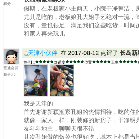
积分:
30
假期，在老板家小主两天，小院干净整洁，
尤其是吃的，老板娘孔大姐手艺绝对一流，
没有，量也很足，满足我们这些吃货，时间
和家人再来玩儿
天津小伙伴
在 2017-08-12 点评了
长岛新
性价比
舒适度
位置
卫生
普通会员
积分:
40
我是天津的
首先谢谢新颖渔家孔姐的热情招待，吃的住
就像一家人一样，刚装修的新房子，干净明
友斗斗地主，聊聊天很不错
其次孔姐做的饭菜也很好吃，基本上都是当