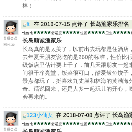
棒！
ftl
在 2018-07-15 点评了
长岛渔家乐排名
性价比
舒适度
位置
卫生
普通会员
长岛顺诚渔家乐
积分:
30
长岛真的是太美了，以前出去玩都是住酒店
去年夏天朋友说吃的是260的标准，性价比
级饭店里估计要上千了，前几天跟朋友一起
间很干净亮堂，饭菜很可口，酷爱鲅鱼饺子
景点都玩了，挺喜欢九丈崖和林海的黄渤海
奇。话说回来，还是人多一起玩儿的开心，
会再来的。
123小仙女
在 2018-07-08 点评了
长岛渔
性价比
舒适度
位置
卫生
普通会员
长岛顺诚渔家乐