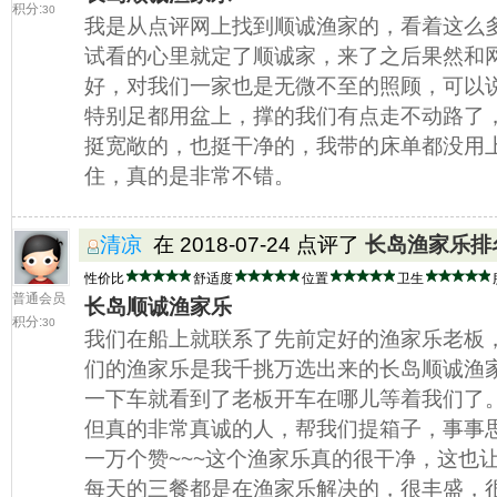
积分:
30
我是从点评网上找到顺诚渔家的，看着这么
试看的心里就定了顺诚家，来了之后果然和
好，对我们一家也是无微不至的照顾，可以
特别足都用盆上，撑的我们有点走不动路了
挺宽敞的，也挺干净的，我带的床单都没用
住，真的是非常不错。
清凉
在 2018-07-24 点评了
长岛渔家乐排
性价比
舒适度
位置
卫生
普通会员
长岛顺诚渔家乐
积分:
30
我们在船上就联系了先前定好的渔家乐老板
们的渔家乐是我千挑万选出来的长岛顺诚渔
一下车就看到了老板开车在哪儿等着我们了。
但真的非常真诚的人，帮我们提箱子，事事
一万个赞~~~这个渔家乐真的很干净，这也
每天的三餐都是在渔家乐解决的，很丰盛，