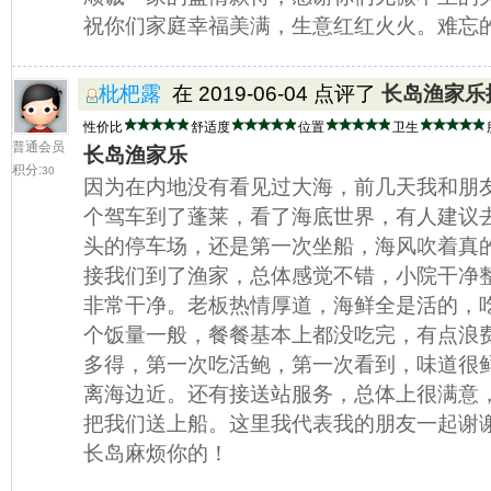
祝你们家庭幸福美满，生意红红火火。难忘
枇杷露
在 2019-06-04 点评了
长岛渔家乐
性价比
舒适度
位置
卫生
普通会员
长岛渔家乐
积分:
30
因为在内地没有看见过大海，前几天我和朋
个驾车到了蓬莱，看了海底世界，有人建议
头的停车场，还是第一次坐船，海风吹着真
接我们到了渔家，总体感觉不错，小院干净
非常干净。老板热情厚道，海鲜全是活的，
个饭量一般，餐餐基本上都没吃完，有点浪
多得，第一次吃活鲍，第一次看到，味道很
离海边近。还有接送站服务，总体上很满意
把我们送上船。这里我代表我的朋友一起谢
长岛麻烦你的！