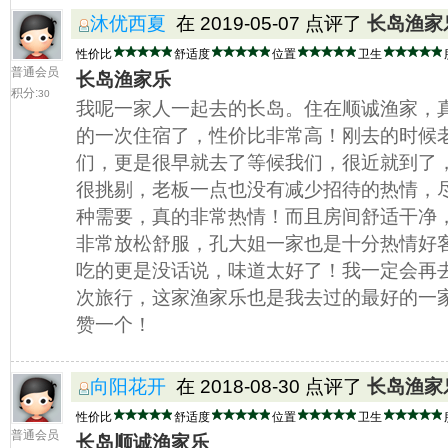
沐优西夏
在 2019-05-07 点评了
长岛渔家
性价比
舒适度
位置
卫生
普通会员
长岛渔家乐
积分:
30
我呢一家人一起去的长岛。住在顺诚渔家，
的一次住宿了，性价比非常高！刚去的时候
们，更是很早就去了等候我们，很近就到了
很挑剔，老板一点也没有减少招待的热情，
种需要，真的非常热情！而且房间舒适干净
非常放松舒服，孔大姐一家也是十分热情好
吃的更是没话说，味道太好了！我一定会再
次旅行，这家渔家乐也是我去过的最好的一
赞一个！
向阳花开
在 2018-08-30 点评了
长岛渔家
性价比
舒适度
位置
卫生
普通会员
长岛顺诚渔家乐