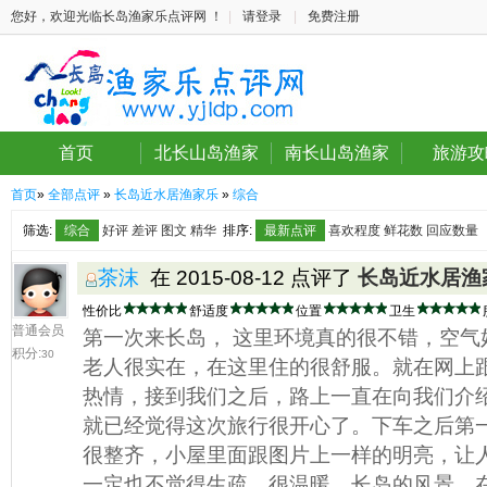
您好，欢迎光临长岛渔家乐点评网 ！
|
请登录
|
免费注册
首页
北长山岛渔家
南长山岛渔家
旅游攻
首页
»
全部点评
»
长岛近水居渔家乐
»
综合
筛选:
综合
好评
差评
图文
精华
排序:
最新点评
喜欢程度
鲜花数
回应数量
茶沫
在 2015-08-12 点评了
长岛近水居渔
性价比
舒适度
位置
卫生
普通会员
第一次来长岛， 这里环境真的很不错，空气
积分:
30
老人很实在，在这里住的很舒服。就在网上
热情，接到我们之后，路上一直在向我们介
就已经觉得这次旅行很开心了。下车之后第
很整齐，小屋里面跟图片上一样的明亮，让
一定也不觉得生疏，很温暖。长岛的风景，