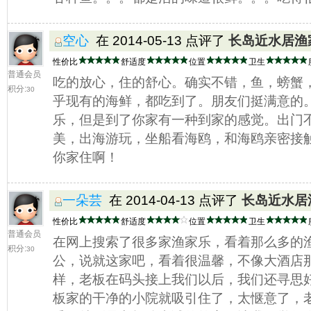
空心
在 2014-05-13 点评了
长岛近水居渔
性价比
舒适度
位置
卫生
普通会员
吃的放心，住的舒心。确实不错，鱼，螃蟹
积分:
30
乎现有的海鲜，都吃到了。朋友们挺满意的
乐，但是到了你家有一种到家的感觉。出门
美，出海游玩，坐船看海鸥，和海鸥亲密接
你家住啊！
一朵芸
在 2014-04-13 点评了
长岛近水居
性价比
舒适度
位置
卫生
普通会员
在网上搜索了很多家渔家乐，看着那么多的
积分:
30
公，说就这家吧，看着很温馨，不像大酒店
样，老板在码头接上我们以后，我们还寻思
板家的干净的小院就吸引住了，太惬意了，