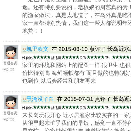
逸。还有特别要说的，老板娘的厨艺真的赞
的渔家做法，真是太地道了，在岛外真是吃
家一直都特别热情，我们这一帮人都说明年
地赞！！
凯里欧文
在 2015-08-10 点评了
长岛近水
性价比
舒适度
位置
卫生
普通会员
家里的环境和网站上的配图一样 很卫生 也很
积分:
30
价比特别高 海鲜顿顿都有 而且做的也特别好
也到位 以后会经常和朋友再来
黑淹没了白
在 2015-07-31 点评了
长岛近
性价比
舒适度
位置
卫生
普通会员
来长岛玩很开心 近水居渔家比较实在的一家
积分:
30
从很早起来忙乎我们的早饭，感觉一直不停
是在忙。渔家做饭很好吃 味道比较好 换着