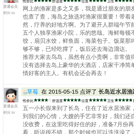
性价比
舒适度
位置
卫生
普通会员
网上的渔家是多之又多，我是通过朋友的朋
积分:
30
也查了查，海岛之旅选对渔家很重要！带着
然，疗养的好地方啊。为了避开人群端午节
五个人独享渔家小院，乐的悠哉。海鲜每顿
饺，扇贝水饺，鲜鱼面，海菜包子。饭菜那
够不够，已经吃撑了，饭后还去海边溜达。
推荐大家去鸟岛，虽然有点小贵啊，非常值
没有选择去岛上豪华的大酒店，店家干净简
情好客的主人。有机会还会再去！
草莓
在 2015-05-15 点评了
长岛近水居渔
性价比
舒适度
位置
卫生
普通会员
五一小长假来到了长岛，住在了近水居渔家
积分:
30
到我们的心情，大嫂的手艺非常好，我们还
没收费，在这里吃得好住的好，准备7月份
看，听说很不错，那个时候也可以洗洗澡了