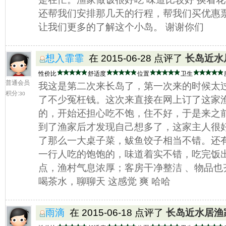
还帮我们安排那几天的行程，帮我们买优惠
让我们更多的了解这个小岛。 谢谢你们
想入霏霏
在 2015-06-28 点评了
长岛近水
性价比
舒适度
位置
卫生
普通会员
我这是第二次来长岛了，第一次来的时候太
积分:
30
了不少冤枉钱。这次来直接在网上订了这家
的，开始还担心吃不饱，住不好，于是来之
到了渔家后才发现自己想多了，这家主人很
了那么一大桌子菜，鲅鱼饺子相当不错。还
一行人吃的饱饱的，味道着实不错，吃完饭
点，渔村气息浓厚；客房干净整洁 、物品也
喝茶水，聊聊天 这感觉 爽 哈哈
雨滴
在 2015-06-18 点评了
长岛近水居渔