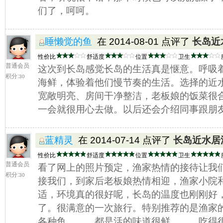
们了，呵呵。
睡懒觉的鱼
在 2014-08-01 点评了
长岛近
性价比
舒适度
位置
卫生
普通会员
这次到长岛感觉长岛的生活真是惬意。呼吸
积分:
30
海鲜，体验着他们慢节奏的生活。选择的近
宽敞明亮、房间干净整洁，老板娘的饭菜很
一会就很用心去做。以后还会介绍同事跟朋
蓝精灵
在 2014-07-14 点评了
长岛近水居
性价比
舒适度
位置
卫生
普通会员
看了网上的照片预定，渔家热情的接待让我
积分:
30
接我们，到家后老板娘热情相迎，渔家小院
适，环境真的很好呢，长岛的温度也刚刚好
了。很满意的一次旅行。特别推荐的是渔家的
各种鱼。。。都是活的味道很鲜。。。吃得