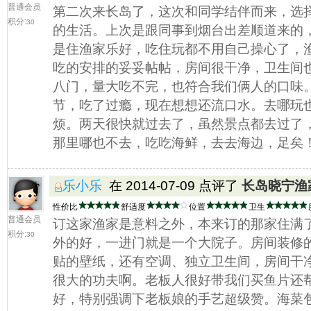
普通会员
第二次来长岛了，这次和同学结伴而来，选
积分:
30
的生活。上次是跟同事到烟台出差顺道来的
是住渔家乐好，吃住玩都不用自己操心了，
吃的安排的妥妥帖帖，房间很干净，卫生间
八门，量大吃不完，也符合我们俩人的口味
节，吃了过瘾，现在想想还流口水。去哪玩
烦。两天很快就过去了，虽然景点都去过了，
那里哪也不去，吃吃海鲜，去去海边，足矣
乐小乐
在 2014-07-09 点评了
长岛晓宁渔
性价比
舒适度
位置
卫生
普通会员
订这家渔家是意料之外，本来订的那家住满
积分:
30
外的好，一进门就是一个大院子。房间装修
贴的壁纸，还有空调、独立卫生间，房间干
很大的功夫啊。老板人很好带我们买鱼片还
好，特别强调下老板娘的手艺超级赞。海菜