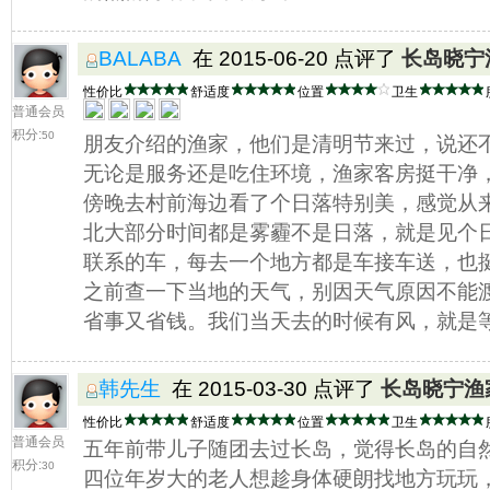
BALABA
在 2015-06-20 点评了
长岛晓宁
性价比
舒适度
位置
卫生
普通会员
积分:
50
朋友介绍的渔家，他们是清明节来过，说还
无论是服务还是吃住环境，渔家客房挺干净
傍晚去村前海边看了个日落特别美，感觉从
北大部分时间都是雾霾不是日落，就是见个
联系的车，每去一个地方都是车接车送，也
之前查一下当地的天气，别因天气原因不能
省事又省钱。我们当天去的时候有风，就是
韩先生
在 2015-03-30 点评了
长岛晓宁渔
性价比
舒适度
位置
卫生
普通会员
五年前带儿子随团去过长岛，觉得长岛的自
积分:
30
四位年岁大的老人想趁身体硬朗找地方玩玩