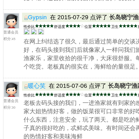
Gypsin
在 2015-07-29 点评了
长岛晓宁渔
性价比
舒适度
位置
卫生
普通会员
积分:
45
在网上纠结选了很久，最后通过简单的交谈
好，在码头接到我们后就像家人一样问我们
渔家乐，家里收拾的很干净，大床很舒服。
个吃货。老板真的很实在，海鲜给的量很足
暖心笑
在 2015-07-06 点评了
长岛晓宁渔
性价比
舒适度
位置
卫生
普通会员
老板去码头接的我们，一进渔家就有到家的
积分:
30
家大姐热情好客，做的饭菜很可口非常的好
什么东西，注意安全，玩了两天。都是吃的
子真的很好吃的，忒鲜忒美味。有时间还会
的热情好客和美味海鲜