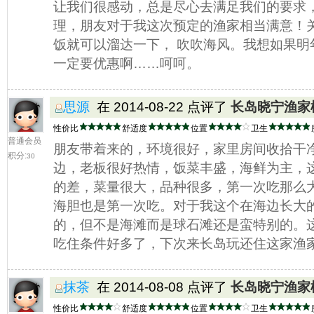
让我们很感动，总是尽心去满足我们的要求
理，朋友对于我这次预定的渔家相当满意！
饭就可以溜达一下， 吹吹海风。我想如果明
一定要优惠啊……呵呵。
思源
在 2014-08-22 点评了
长岛晓宁渔家
性价比
舒适度
位置
卫生
普通会员
朋友带着来的，环境很好，家里房间收拾干
积分:
30
边，老板很好热情，饭菜丰盛，海鲜为主，
的差，菜量很大，品种很多，第一次吃那么
海胆也是第一次吃。对于我这个在海边长大
的，但不是海滩而是球石滩还是蛮特别的。
吃住条件好多了，下次来长岛玩还住这家渔
抹茶
在 2014-08-08 点评了
长岛晓宁渔家
性价比
舒适度
位置
卫生