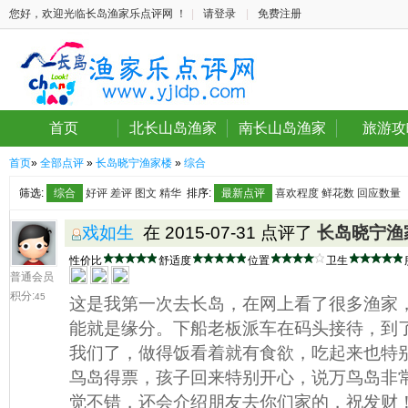
您好，欢迎光临长岛渔家乐点评网 ！
|
请登录
|
免费注册
首页
北长山岛渔家
南长山岛渔家
旅游攻
首页
»
全部点评
»
长岛晓宁渔家楼
»
综合
筛选:
综合
好评
差评
图文
精华
排序:
最新点评
喜欢程度
鲜花数
回应数量
戏如生
在 2015-07-31 点评了
长岛晓宁渔
性价比
舒适度
位置
卫生
普通会员
积分:
45
这是我第一次去长岛，在网上看了很多渔家
能就是缘分。下船老板派车在码头接待，到
我们了，做得饭看着就有食欲，吃起来也特
鸟岛得票，孩子回来特别开心，说万鸟岛非
觉不错，还会介绍朋友去你们家的，祝发财