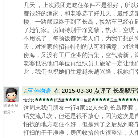
几天 ，上次跟团走吃住条件不是很好，所以
都很好的渔家，和老婆选了好几天，最终选
楼。一路颠簸终于到了长岛，接站车已经在码
了她们家。房间特别干净宽敞，热水，空调
不用说了，每顿饭都为老人们，为我们想的
天，对渔家的招待特别的认可和满意。对这
傍海，又没有工厂企业的污染，空气清新，
老婆也说他们单位再组织员工旅游一定让他
此，我们也祝她们生意越来越兴隆，祝她们
蓝色物语
在 2015-03-30 点评了
长岛晓宁
性价比
舒适度
位置
卫生
普通会员
这周末我们朋友一行4家12人来到长岛度假
积分:
30
话交流几次，但还是很不放心，因为这次是
怕找的地方吃住不好，但是到了之后见到晓
打扫的干干净净，房间收拾的也很整洁，人