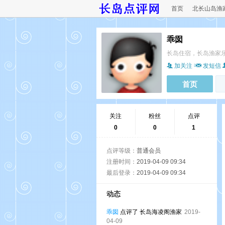
首页
北长山岛渔
乖囡
长岛住宿，长岛渔家
加关注
发短信
首页
关注
粉丝
点评
0
0
1
点评等级：
普通会员
注册时间：
2019-04-09 09:34
最后登录：
2019-04-09 09:34
动态
乖囡
点评了 长岛海凌阁渔家
2019-
04-09