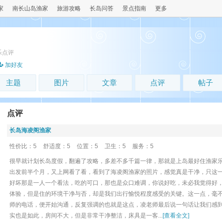
家
南长山岛渔家
旅游攻略
长岛问答
景点指南
更多
乐点评
加好友
主题
图片
文章
点评
帖子
点评
长岛海凌阁渔家
性价比：5
舒适度：5
位置：5
卫生：5
服务：5
很早就计划长岛度假，翻遍了攻略，多差不多千篇一律，那就是上岛最好住渔家
出发前半个月，又上网看了看，看到了海凌阁渔家的照片，感觉真是干净，只这
好坏那是一人一个看法，吃的可口，那也是众口难调，你说好吃，未必我觉得好
体验，但是住的环境干净与否，却是我们出行愉悦程度感受的关键。这一点，毫
师的电话，便开始沟通，反复强调的也就是这点，凌老师最后说一句话让我们感到
实也是如此，房间不大，但是非常干净整洁，床具是一客...
[查看全文]