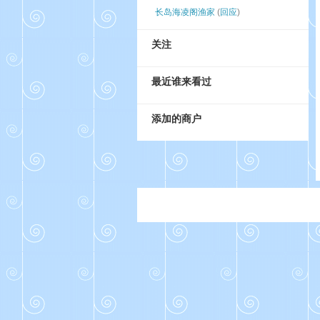
长岛海凌阁渔家
(
回应
)
关注
最近谁来看过
添加的商户