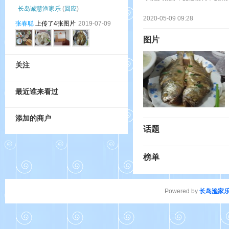
长岛诚慧渔家乐
(
回应
)
2020-05-09 09:28
张春聪
上传了4张图片
2019-07-09
图片
关注
最近谁来看过
添加的商户
话题
榜单
Powered by
长岛渔家