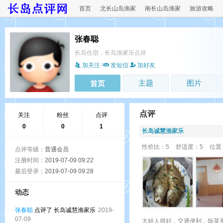
首页
北长山岛渔家
南长山岛渔家
旅游攻略
张春聪
长岛住宿，长岛渔家乐点评
加关注
发短信
加好友
主题
图片
首页
点评
关注
粉丝
点评
0
0
1
长岛诚慧渔家乐
性价比：5
舒适度：5
位置
点评等级：
普通会员
注册时间：
2019-07-09 09:22
最后登录：
2019-07-09 09:28
动态
张春聪
点评了 长岛诚慧渔家乐
2019-
07-09
大姐人很好，交通便利，饭菜