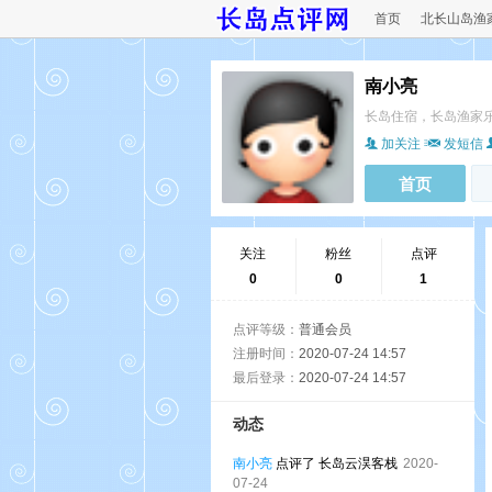
首页
北长山岛渔
南小亮
长岛住宿，长岛渔家
加关注
发短信
首页
关注
粉丝
点评
0
0
1
点评等级：
普通会员
注册时间：
2020-07-24 14:57
最后登录：
2020-07-24 14:57
动态
南小亮
点评了 长岛云淏客栈
2020-
07-24