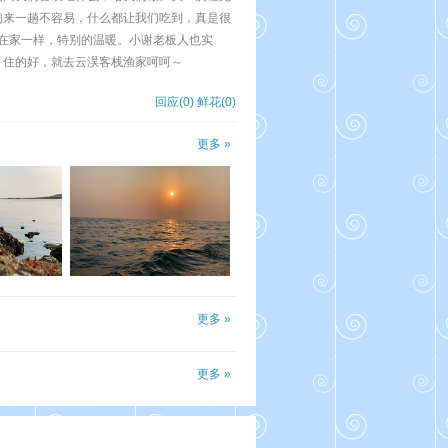
们来一趟不容易，什么都让我们吃到，真是很
像在家一样，特别的温暖。小谢老板人也实
，住的好，就去云淏客栈渔家呵呵～
回应(0)
鲜花(
0
)
更多 »
更多 »
更多 »