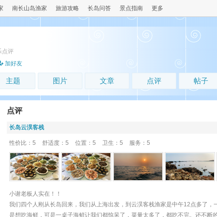
家
南长山岛渔家
旅游攻略
长岛问答
景点指南
更多
乐点评
加好友
主题
图片
文章
点评
帖子
点评
长岛云淏客栈
性价比：5
舒适度：5
位置：5
卫生：5
服务：5
小谢老板人实在！！
我们四个人刚从长岛回来，我们从上海出发，到云淏客栈渔家是中午12点多了，
是想吃海鲜，可是一桌子海鲜让我们都惊呆了，菜量太多了，都吃不完。还不断