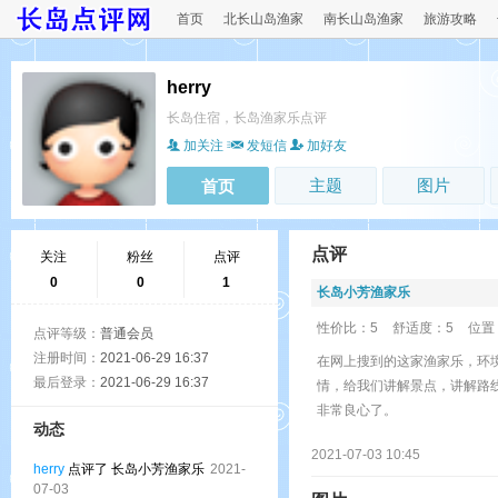
首页
北长山岛渔家
南长山岛渔家
旅游攻略
herry
长岛住宿，长岛渔家乐点评
加关注
发短信
加好友
主题
图片
首页
点评
关注
粉丝
点评
0
0
1
长岛小芳渔家乐
性价比：5
舒适度：5
位置
点评等级：
普通会员
注册时间：
2021-06-29 16:37
在网上搜到的这家渔家乐，环
最后登录：
2021-06-29 16:37
情，给我们讲解景点，讲解路
非常良心了。
动态
2021-07-03 10:45
herry
点评了 长岛小芳渔家乐
2021-
07-03