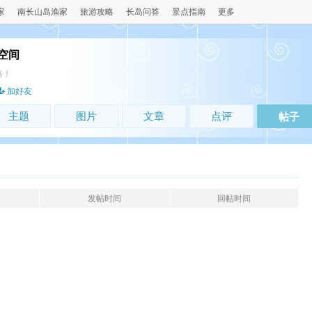
家
南长山岛渔家
旅游攻略
长岛问答
景点指南
更多
空间
路！
加好友
主题
图片
文章
点评
帖子
发帖时间
回帖时间