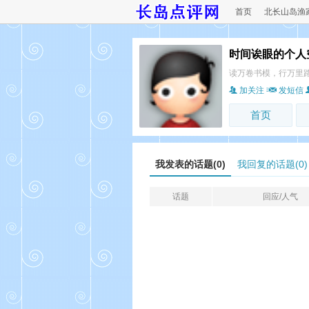
首页
北长山岛渔
时间诶眼的个人
读万卷书模，行万里
加关注
发短信
首页
我发表的话题(0)
我回复的话题(0)
话题
回应/人气