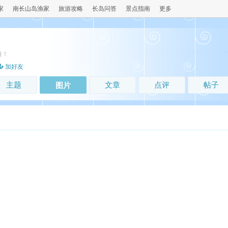
家
南长山岛渔家
旅游攻略
长岛问答
景点指南
更多
路！
加好友
主题
文章
点评
帖子
图片