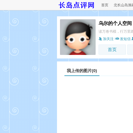
首页
北长山岛渔
乌尔的个人空间
读万卷书模，行万里
加关注
发短信
首页
我上传的图片(0)