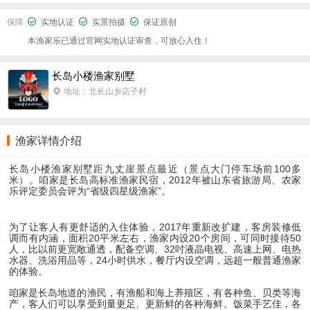
保障
实地认证
实景拍摄
保证原创
本渔家乐已通过官网实地认证审查，可放心入住！
长岛小楼渔家别墅
地址：北长山乡店子村
渔家详情介绍
长岛小楼渔家别墅距九丈崖景点最近（
景点大门停车场前100多
米
）。咱家是长岛高标准渔家民宿
，2012年被山东省旅游局、农家
乐评定委员会评为“省级四星级渔家”。
为了让客人有更舒适的入住体验，2017年重新改扩建，客房装修低
调而有内涵，面积20平米左右，
渔家内设20个房间，可同时接待50
人
，
比以前更宽敞通透，配备空调、32吋液晶电视、高速上网、电热
水器、洗浴用品等，24小时供水，餐厅内设空调，远超一般普通渔家
的体验。
咱家是长岛地道的渔民，
有渔船和海上养殖区
，有各种鱼、贝类等海
产，客人们可以享受到量更足、更新鲜的各种海鲜。饭菜手艺佳，各