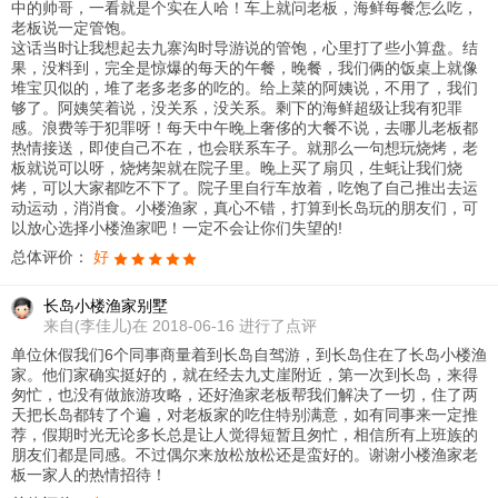
中的帅哥，一看就是个实在人哈！车上就问老板，海鲜每餐怎么吃，
老板说一定管饱。
这话当时让我想起去九寨沟时导游说的管饱，心里打了些小算盘。结
果，没料到，完全是惊爆的每天的午餐，晚餐，我们俩的饭桌上就像
堆宝贝似的，堆了老多老多的吃的。给上菜的阿姨说，不用了，我们
够了。阿姨笑着说，没关系，没关系。剩下的海鲜超级让我有犯罪
感。浪费等于犯罪呀！每天中午晚上奢侈的大餐不说，去哪儿老板都
热情接送，即使自己不在，也会联系车子。就那么一句想玩烧烤，老
板就说可以呀，烧烤架就在院子里。晚上买了扇贝，生蚝让我们烧
烤，可以大家都吃不下了。院子里自行车放着，吃饱了自己推出去运
动运动，消消食。小楼渔家，真心不错，打算到长岛玩的朋友们，可
以放心选择小楼渔家吧！一定不会让你们失望的!
总体评价：
好
长岛小楼渔家别墅
来自
(李佳儿)在 2018-06-16 进行了点评
单位休假我们6个同事商量着到长岛自驾游，到长岛住在了长岛小楼渔
家。他们家确实挺好的，就在经去九丈崖附近，第一次到长岛，来得
匆忙，也没有做旅游攻略，还好渔家老板帮我们解决了一切，住了两
天把长岛都转了个遍，对老板家的吃住特别满意，如有同事来一定推
荐，假期时光无论多长总是让人觉得短暂且匆忙，相信所有上班族的
朋友们都是同感。不过偶尔来放松放松还是蛮好的。谢谢小楼渔家老
板一家人的热情招待！