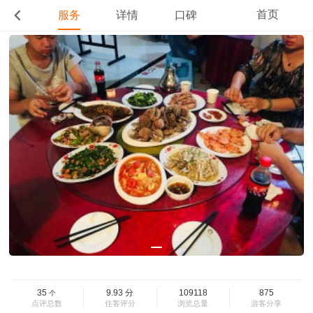
首页
服务
详情
口碑
35
9.93
分
109118
875
个
点评总数
住客评分
浏览总量
游客分享