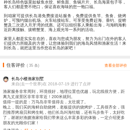
种长岛特色饭菜如鲅鱼水饺、鲜鱼面、鱼锅片片、长岛海菜包子等，
客人们都是赞不绝口，保证喜欢海味的您一饱口福。
到咱家
可提供长岛港免费接送站服务
，免费提供鱼竿、鱼食、烧烤
炉，可预约烟台机场、火车站接站车。可享受免费赶海、垂钓、捉螃
蟹及二次进入月牙湾的优惠。还可以组织客人乘船出海，与海鸥海豹
近距离接触、拔螃蟹笼、海上观光等一系列的活动。
家里人都是实实在在的，喜欢与您成为朋友，努力为出门在外的客人
们提供力所能及的方便，让您体验到我们的海岛风情和渔家生活！来
到长岛，就把这里当作您在长岛的家吧！
住客评价
(
35
条)
查看全部评价
长岛小楼渔家别墅
来自
(去一个世界)在 2018-07-19 进行了点评
渔家服务非常周到，环境很好，地理位置也优越，玩北线很方便，距
离九丈崖景区非常非常近！200米就到。
值得一提的是：万鸟岛非常值得去，太壮观了。
晚上，我们买的海鲜自助烧烤，老板提供的烧烤炉，工具很齐全，强
烈推荐烤扇贝和烤生蚝，他们长岛叫海牡蛎，还有马步鱼干，太好吃
了，谢谢好渔嫂渔家给我们带来这么丰富多彩的体验，一定介绍更多
朋友的光顾你们家！