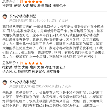
总体评价：
好
推荐菜:
螃蟹
大虾
扇贝
海胆
海螺
海菜包子
长岛小楼渔家别墅
来自
(偶爱你)在 2018-06-15 进行了点评
我们是从济南过去的 一家好几口子人，去年夏天朋友去过住在小楼渔
家 回去说这家渔家很好，房间感觉舒适干净，渔家地理位置好，渔家
大姐饭菜做也好吃，这不今年我们到长岛来玩就直接联系小楼渔家，
来到果然没有失望，真是地理位置特别好，离月牙湾、九丈崖都很
近，九丈崖走几分钟就到了很方便，最满意的就是渔家的饭菜，渔家
大姐的手艺简直太棒了，我们一家老小都对渔家的手艺赞不绝口！我
们住了2天，都没住够，也没吃够，呵呵，有机会我们争取明年还去长
岛，在小楼渔家住上一个星期，不吃够不回去嘿嘿 明年再见喽！
总体评价：
好
推荐菜:
螃蟹
大虾
扇贝
海胆
海螺
海菜包子
适合环境:
随便吃吃
家庭聚会
朋友聚餐
长岛小楼渔家别墅
来自
(吃货天堂)在 2017-09-19 进行了点评
来长岛，真是美翻了。、长岛现在天气正是不冷不热时候，玩起来可
方便了，景色还特别的美，秋高气爽，云朵霞光都和特别。小楼渔家
海鲜也特别给力，饭桌上顿顿虾兵蟹将来开会，大饱口福，大姐每天
做的不从样，我们有时自己到海边买些心仪的海鲜全、回来加工一