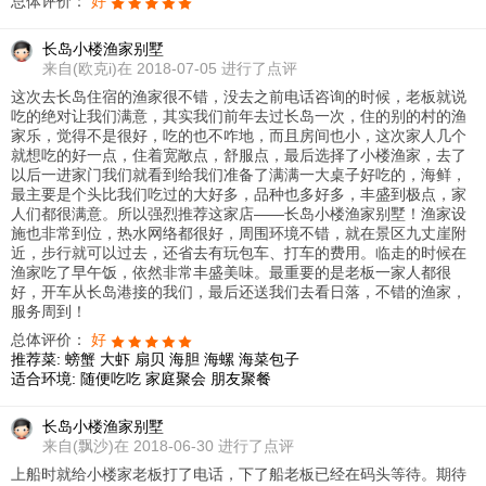
总体评价：
好
长岛小楼渔家别墅
来自
(欧克i)在 2018-07-05 进行了点评
这次去长岛住宿的渔家很不错，没去之前电话咨询的时候，老板就说
吃的绝对让我们满意，其实我们前年去过长岛一次，住的别的村的渔
家乐，觉得不是很好，吃的也不咋地，而且房间也小，这次家人几个
就想吃的好一点，住着宽敞点，舒服点，最后选择了小楼渔家，去了
以后一进家门我们就看到给我们准备了满满一大桌子好吃的，海鲜，
最主要是个头比我们吃过的大好多，品种也多好多，丰盛到极点，家
人们都很满意。所以强烈推荐这家店——长岛小楼渔家别墅！渔家设
施也非常到位，热水网络都很好，周围环境不错，就在景区九丈崖附
近，步行就可以过去，还省去有玩包车、打车的费用。临走的时候在
渔家吃了早午饭，依然非常丰盛美味。最重要的是老板一家人都很
好，开车从长岛港接的我们，最后还送我们去看日落，不错的渔家，
服务周到！
总体评价：
好
推荐菜:
螃蟹
大虾
扇贝
海胆
海螺
海菜包子
适合环境:
随便吃吃
家庭聚会
朋友聚餐
长岛小楼渔家别墅
来自
(飘沙)在 2018-06-30 进行了点评
上船时就给小楼家老板打了电话，下了船老板已经在码头等待。期待