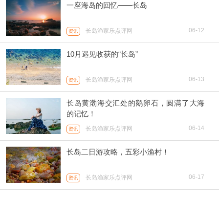
一座海岛的回忆——长岛
06-12
长岛渔家乐点评网
资讯
10月遇见收获的“长岛”
06-13
长岛渔家乐点评网
资讯
长岛黄渤海交汇处的鹅卵石，圆满了大海
的记忆！
06-14
长岛渔家乐点评网
资讯
长岛二日游攻略，五彩小渔村！
06-17
长岛渔家乐点评网
资讯