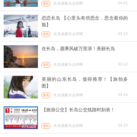
04-21
长岛渔家乐点评网
资讯
恋恋长岛 【心里头有些思念，思念着你的
脸】
03-12
长岛渔家乐点评网
资讯
在长岛，愿乘风破万里浪！美丽长岛
03-12
长岛渔家乐点评网
资讯
美丽的山东长岛，值得推荐！【旅拍多
图】
03-14
长岛渔家乐点评网
资讯
【旅游公交】长岛公交线路时刻表！
04-25
长岛渔家乐点评网
资讯