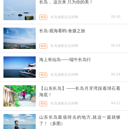
长岛， 这次来 只为你的美！
06-20
长岛渔家乐点评网
资讯
长岛-观海看鸥-食摄之旅
06-24
长岛渔家乐点评网
资讯
海上有仙岛——端午长岛行
06-24
长岛渔家乐点评网
资讯
【山东长岛】——长岛月牙湾踩着球石看
海底！
04-21
长岛渔家乐点评网
资讯
山东长岛最值得去的地方,就这一篇就够
了！（多图）