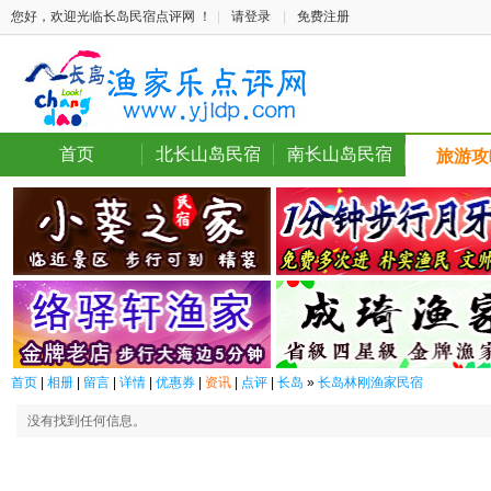
您好，欢迎光临长岛民宿点评网 ！
|
请登录
|
免费注册
首页
北长山岛民宿
南长山岛民宿
旅游攻
首页
|
相册
|
留言
|
详情
|
优惠券
|
资讯
|
点评
|
长岛
»
长岛林刚渔家民宿
没有找到任何信息。