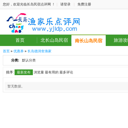
您好，欢迎光临长岛民宿点评网 ！
|
请登录
|
免费注册
首页
北长山岛民宿
旅游攻
南长山岛民宿
首页
»
优惠券
»
长岛德润舍渔家
分类:
默认分类
排序:
最新发布
浏览量
最有用的
最多评论
暂无数据。