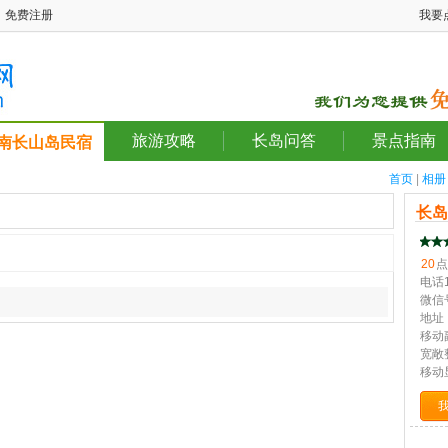
免费注册
我要
旅游攻略
长岛问答
景点指南
南长山岛民宿
首页
|
相册
长
20
点
电话1
微信号
地址
移动
宽敞
移动