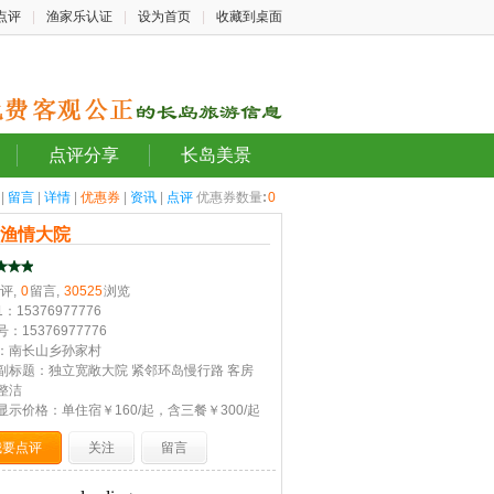
点评
|
渔家乐认证
|
设为首页
|
收藏到桌面
点评分享
长岛美景
|
留言
|
详情
|
优惠券
|
资讯
|
点评
优惠券数量
:
0
岛渔情大院
评,
0
留言,
30525
浏览
：15376977776
：15376977776
：南长山乡孙家村
副标题：独立宽敞大院 紧邻环岛慢行路 客房
整洁
显示价格：单住宿￥160/起，含三餐￥300/起
我要点评
关注
留言