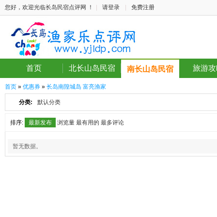
您好，欢迎光临长岛民宿点评网 ！
|
请登录
|
免费注册
首页
北长山岛民宿
旅游攻
南长山岛民宿
首页
»
优惠券
»
长岛南隍城岛 富亮渔家
分类:
默认分类
排序:
最新发布
浏览量
最有用的
最多评论
暂无数据。