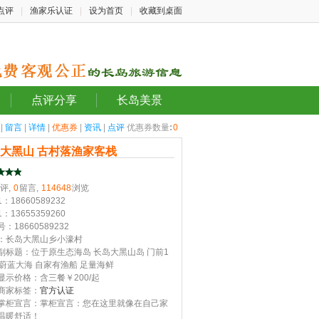
点评
|
渔家乐认证
|
设为首页
|
收藏到桌面
点评分享
长岛美景
|
留言
|
详情
|
优惠券
|
资讯
|
点评
优惠券数量
:
0
大黑山 古村落渔家客栈
评,
0
留言,
114648
浏览
：18660589232
：13655359260
：18660589232
：长岛大黑山乡小濠村
副标题：位于原生态海岛 长岛大黑山岛 门前1
米蔚蓝大海 自家有渔船 足量海鲜
显示价格：含三餐￥200/起
商家标签：
官方认证
掌柜宣言：掌柜宣言：您在这里就像在自己家
温暖舒适！