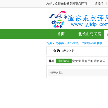
您好，欢迎光临长岛民宿点评网 ！
|
请登录
|
首页
北长山岛民宿
首页
»
优惠券
»
长岛大黑山 古村落渔家客栈
分类:
默认分类
排序:
最新发布
浏览量
最有用的
最多评论
暂无数据。