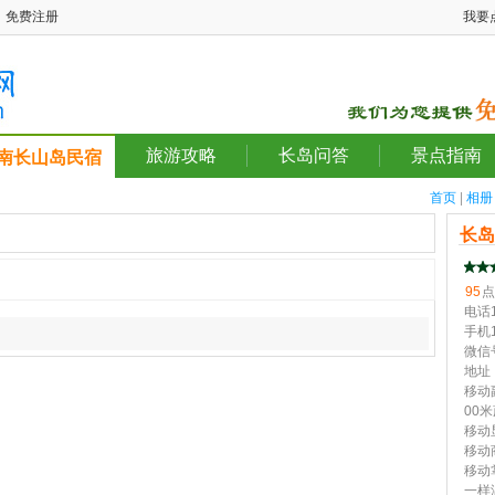
免费注册
我要
旅游攻略
长岛问答
景点指南
南长山岛民宿
首页
|
相册
长岛
95
点
电话1
手机1
微信号
地址
移动
00
移动
移动
移动
一样