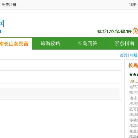
免费注册
我要
旅游攻略
长岛问答
景点指南
南长山岛民宿
首页
|
相册
长
38
点
电话1
微信号
地址
移动
区可
移动
移动
移动
家生
移动