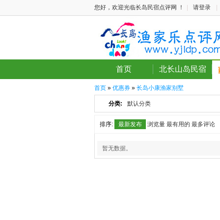
您好，欢迎光临长岛民宿点评网 ！
|
请登录
|
首页
北长山岛民宿
首页
»
优惠券
»
长岛小康渔家别墅
分类:
默认分类
排序:
最新发布
浏览量
最有用的
最多评论
暂无数据。