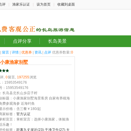
点评
|
渔家乐认证
|
设为首页
|
收藏到桌面
点评分享
长岛美景
|
留言
|
详情
|
优惠券
|
资讯
|
点评
优惠券数量
:
0
岛小康渔家别墅
评,
0
留言,
197255
浏览
：15953549176
：15953549176
：长岛县北长山乡店子村
副标题：小康渔家别墅海景客房 自家有养殖海
免费参观海参 近海钓鱼
显示价格：含三餐￥180/起
商家标签：
官方认证
掌柜宣言：掌柜宣言：选择小康渔家，体验渔
活乐趣！
评价标签：
距离九丈崖近(23)
,
干净卫生(27)
,
大