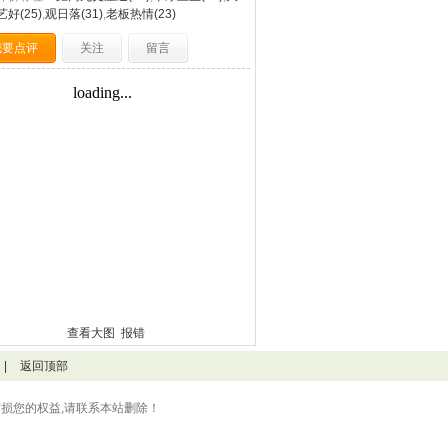
好(25)
,
观日落(31)
,
老板热情(23)
我要点评
关注
留言
查看大图
报错
|
返回顶部
损您的权益,请联系本站删除！