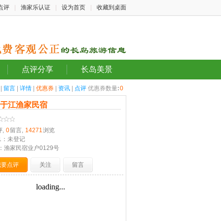
点评
|
渔家乐认证
|
设为首页
|
收藏到桌面
点评分享
长岛美景
|
留言
|
详情
|
优惠券
|
资讯
|
点评
优惠券数量
:
0
岛于江渔家民宿
评,
0
留言,
14271
浏览
1：未登记
：渔家民宿业户0129号
我要点评
关注
留言