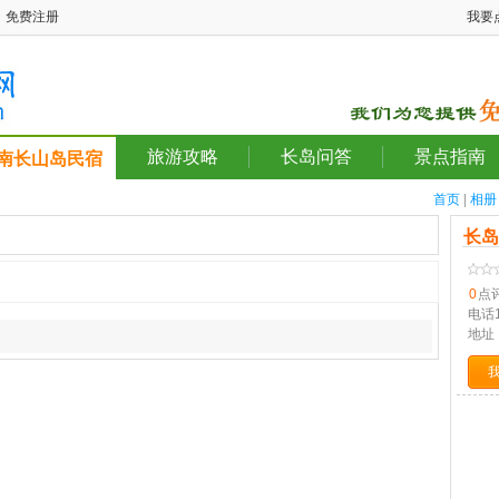
免费注册
我要
旅游攻略
长岛问答
景点指南
南长山岛民宿
首页
|
相册
长
0
点
电话
地址