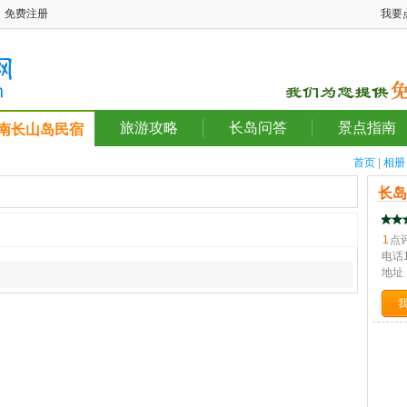
免费注册
我要
旅游攻略
长岛问答
景点指南
南长山岛民宿
首页
|
相册
长
1
点
电话
地址