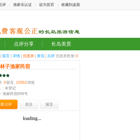
点评
|
渔家乐认证
|
设为首页
|
收藏到桌面
点评分享
长岛美景
|
留言
|
详情
|
优惠券
|
资讯
|
点评
优惠券数量
:
0
岛林子渔家民宿
评,
0
留言,
15563
浏览
1：未登记
：渔家民宿899号
我要点评
关注
留言