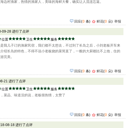
的海边村渔家，热情的渔家人，美味的海鲜大餐，确实让人流连忘返。
回应
(
0
条)
鲜花
(
0
朵
)
举报
18-09-28 进行了点评
位置
卫生
服务
本是我儿子订的渔家民宿，我们都不太想去，不过到了长岛之后，小刘老板开车来
们介绍长岛的特色，不得不说小老板烧的菜简直了，一般的大厨都比不上他，住的
之游完美。
回应
(
0
条)
鲜花
(
0
朵
)
举报
-08-21 进行了点评
位置
卫生
服务
了，菜品、味道没的说，老板很热情，太赞了
回应
(
0
条)
鲜花
(
0
朵
)
举报
018-08-18 进行了点评