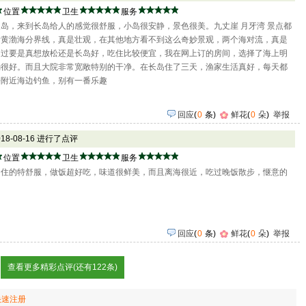
位置
卫生
服务
岛，来到长岛给人的感觉很舒服，小岛很安静，景色很美。九丈崖 月牙湾 景点都
看黄渤海分界线，真是壮观，在其他地方看不到这么奇妙景观，两个海对流，真是
不过要是真想放松还是长岛好，吃住比较便宜，我在网上订的房间，选择了海上明
确很好。而且大院非常宽敞特别的干净。在长岛住了三天，渔家生活真好，每天都
去附近海边钓鱼，别有一番乐趣
回应
(
0
条)
鲜花
(
0
朵
)
举报
018-08-16 进行了点评
位置
卫生
服务
，住的特舒服，做饭超好吃，味道很鲜美，而且离海很近，吃过晚饭散步，惬意的
回应
(
0
条)
鲜花
(
0
朵
)
举报
查看更多精彩点评(还有122条)
快速注册