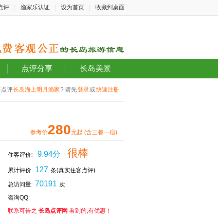
点评
|
渔家乐认证
|
设为首页
|
收藏到桌面
点评分享
长岛美景
要点评
长岛海上明月渔家
? 请先
登录
或
快速注册
280
参考价
元起 (含三餐一宿)
很棒
9.94分
住客评价:
127
累计评价:
条(真实住客点评)
70191
总访问量:
次
咨询QQ:
联系可告之
长岛点评网
看到的,有优惠！