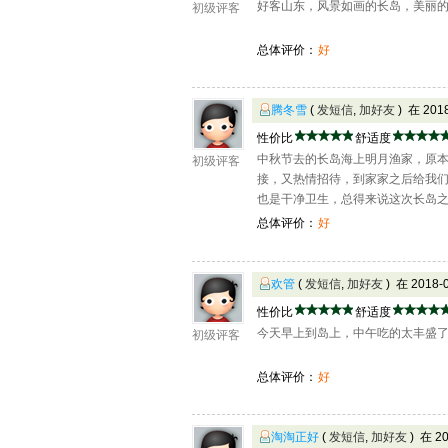
好客山东，风景如画的长岛，美丽
初级评客
总体评价：
好
腾冬雪
(
发短信
,
加好友
) 在 20
性价比
舒适度
中秋节去的长岛海上明月渔家，原
初级评客
接，又热情招待，到家家之后给我
也是干净卫生，总得来说这次长岛
总体评价：
好
欢管
(
发短信
,
加好友
) 在 2018
性价比
舒适度
今天早上到岛上，中午吃的太丰盛
初级评客
总体评价：
好
淘淘正好
(
发短信
,
加好友
) 在 2