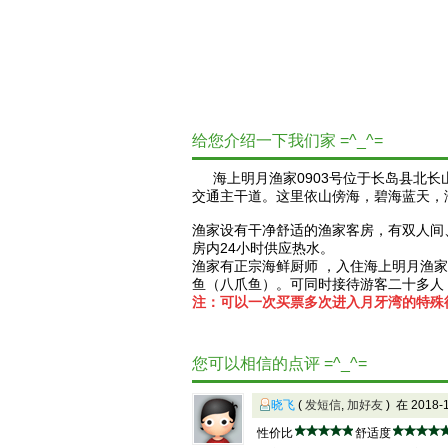
给您介绍一下我们家 =^_^=
海上明月渔家0903号位于长岛县北长
交通主干道。这里依山傍海，碧海蓝天，
渔家设有干净舒适的渔家客房，有双人间
房内24小时供应热水。
渔家有正宗海鲜厨师 ，入住海上明月渔
鱼（八爪鱼）。可同时接待游客二十多人
注：可以一次买票多次进入月牙湾的特殊
您可以相信的点评 =^_^=
晓飞
(
发短信
,
加好友
) 在 2018
性价比
舒适度