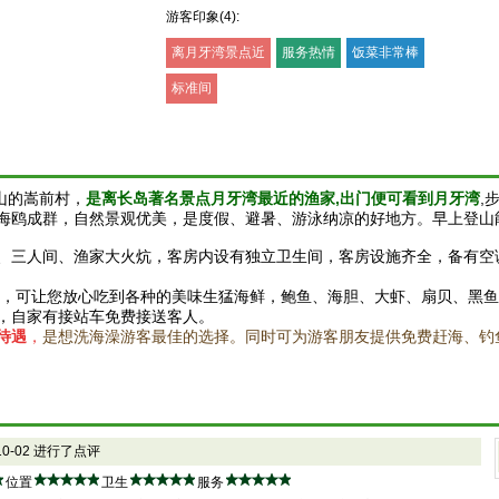
游客印象(4):
离月牙湾景点近
服务热情
饭菜非常棒
标准间
山的嵩前村，
是离长岛著名景点月牙湾最近的渔家,出门便可看到月牙湾
,
海鸥成群，自然景观优美，是度假、避暑、游泳纳凉的好地方。早上登山
、三人间、渔家大火炕，客房内设有独立卫生间，客房设施齐全，备有空
家，可让您放心吃到各种的美味生猛海鲜，鲍鱼、海胆、大虾、扇贝、黑
，自家有接站车免费接送客人。
待遇
，
是想洗海澡游客最佳的选择。同时可为游客朋友提供免费赶海、钓
-10-02 进行了点评
位置
卫生
服务