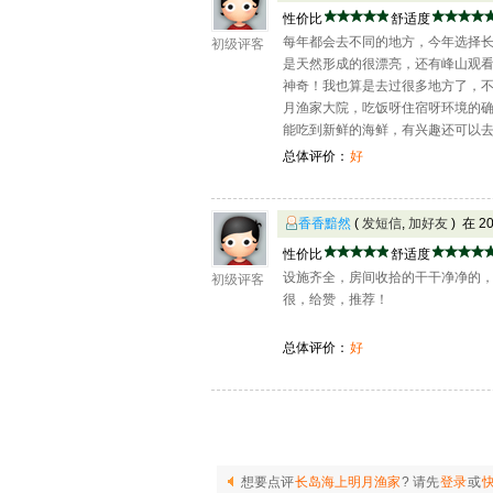
性价比
舒适度
每年都会去不同的地方，今年选择长
初级评客
是天然形成的很漂亮，还有峰山观
神奇！我也算是去过很多地方了，
月渔家大院，吃饭呀住宿呀环境的
能吃到新鲜的海鲜，有兴趣还可以
总体评价：
好
香香黯然
(
发短信
,
加好友
) 在 2
性价比
舒适度
设施齐全，房间收拾的干干净净的
初级评客
很，给赞，推荐！
总体评价：
好
想要点评
长岛海上明月渔家
? 请先
登录
或