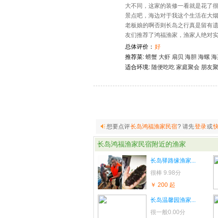
大不同，这家的装修一看就是花了
景点吧，海边对于我这个生活在大
老板娘的啊否则长岛之行真是留有
友们推荐了鸿福渔家，渔家人绝对
总体评价：
好
推荐菜:
螃蟹
大虾
扇贝
海胆
海螺
海
适合环境:
随便吃吃
家庭聚会
朋友
想要点评
长岛鸿福渔家民宿
? 请先
登录
或
长岛鸿福渔家民宿
附近的渔家
长岛驿路缘渔家...
很棒
9.98分
￥ 200 起
长岛温馨园渔家...
很一般
0.00分