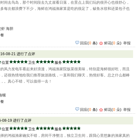
么时间去鸟岛，那个时间段去九丈崖看日落，在景点上我们玩的很开心也很舒心，
很多每次都浪费下不少，海鲜在鸿福渔家算是吃的很足了，鲅鱼水饺和还菜包子也
皮虾
海胆
聚餐
回应
(
0
条)
鲜花
(
0
朵
)
举报
016-08-21 进行了点评
位置
卫生
服务
排的风力发电车看起来好浪漫，鸿福渔家院饭菜很美味，特别是海鲜很好吃，而且
好，还很热情地给我们推荐旅游路线，一直和我们聊天，热情好客。总之什么都棒
里，。真心不错，可以值得一去！
海螺
聚餐
回应
(
0
条)
鲜花
(
0
朵
)
举报
16-08-19 进行了点评
位置
卫生
服务
选择的鸿福渔家确实不错，房间干净整洁，独立卫生间，跟我心里想象的渔家真的