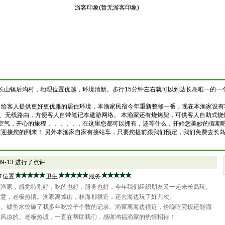
游客印象(暂无游客印象)
县南长山镇后沟村，地理位置优越，环境清新。步行15分钟左右就可以到达长岛唯一的
了给客人提供更好更优雅的居住环境
，本渔家民宿今年重新整修一番，现在本渔家设有客
视、无线路由，方便客人自带笔记本遨游网络。
本渔家还有烧烤架，可供客人自助式烧
空气，开心的旅程．．．．．．在这里您都可以拥有，还等什么，开始您美妙的假期
接您的到来！ 另外本渔家自家有接站车，只要您提前跟我们预定，
我们免费去长
-09-13 进行了点评
位置
卫生
服务
福渔家，感觉特别好，吃的也好，服务也好，今年我们组织朋友又一起来长岛玩。
满意，老板热情。渔家离烽山，林海都很近，还去海边玩了好几次。
哈。鲅鱼水饺破了我多年吃饺子个数的记录。渔家离海边很近，傍晚吃完饭还能溜
很风凉的。老板热诚，一直在帮助我们，感谢鸿福渔家的热情招待！