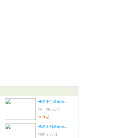
长岛小丁渔家民...
很一般
0.00分
￥ 0 起
长岛金刚渔家民...
很棒
9.77分