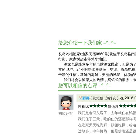
给您介绍一下我们家 =^_^=
长岛鸿福渔家(渔家民宿0860号)就位于长岛
行街、家家悦超市等繁华地段。
渔家也是
经营多年的老牌渔家民宿，但是为
立的卫浴、24小时热水器供应，空调、液晶电
干净的住宿，新鲜的海鲜，美丽的风景，优质的
我们将会以渔家人的热情，宾馆式的服务，来迎
您可以相信的点评 =^_^=
丽娜
(
发短信
,
加好友
) 在 2016
性价比
舒适度
我们是老回头客了，去年就住在鸿
初级评客
我们住了三天，吃的住的还是那样
在渔家天天吃海鲜，顿顿吃撑，哈
达散步，中午挺热，但是傍晚还是