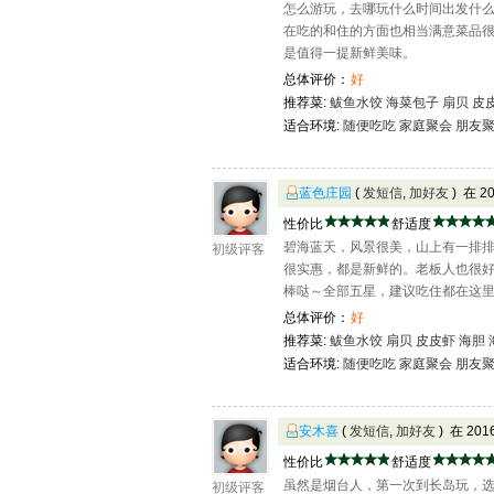
怎么游玩，去哪玩什么时间出发什
在吃的和住的方面也相当满意菜品
是值得一提新鲜美味。
总体评价：
好
推荐菜:
鲅鱼水饺
海菜包子
扇贝
皮
适合环境:
随便吃吃
家庭聚会
朋友
蓝色庄园
(
发短信
,
加好友
) 在 2
性价比
舒适度
碧海蓝天，风景很美，山上有一排
初级评客
很实惠，都是新鲜的。老板人也很
棒哒～全部五星，建议吃住都在这
总体评价：
好
推荐菜:
鲅鱼水饺
扇贝
皮皮虾
海胆
适合环境:
随便吃吃
家庭聚会
朋友
安木喜
(
发短信
,
加好友
) 在 20
性价比
舒适度
虽然是烟台人，第一次到长岛玩，
初级评客