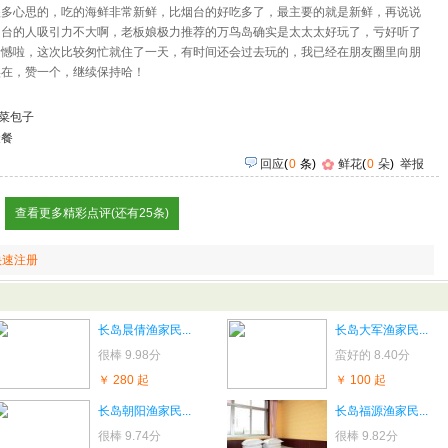
很多心思的，吃的海鲜非常新鲜，比烟台的好吃多了，最主要的就是新鲜，再说说
烟台的人吸引力不大啊，老板娘极力推荐的万鸟岛确实是太太太好玩了，亏好听了
遗憾啦，这次比较匆忙就住了一天，有时间还会过去玩的，我已经在朋友圈里向朋
实在，赞一个，继续保持哈！
菜包子
聚餐
回应
(
0
条)
鲜花
(
0
朵
)
举报
查看更多精彩点评(还有25条)
快速注册
长岛晨倩渔家民...
长岛大军渔家民...
很棒
9.98分
蛮好的
8.40分
￥ 280 起
￥ 100 起
长岛朝阳渔家民...
长岛福源渔家民...
很棒
9.74分
很棒
9.82分