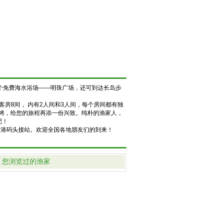
一个免费海水浴场——明珠广场，还可到达长岛步
房8间， 内有2人间和3人间，每个房间都有独
烤，给您的旅程再添一份兴致
。纯朴的渔家人，
吧！
岛港码头接站
。欢迎全国各地朋友们的到来！
您浏览过的渔家