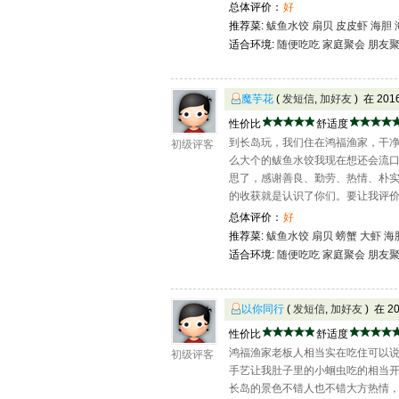
总体评价：
好
推荐菜:
鲅鱼水饺
扇贝
皮皮虾
海胆
适合环境:
随便吃吃
家庭聚会
朋友
魔芋花
(
发短信
,
加好友
) 在 20
性价比
舒适度
到长岛玩，我们住在鸿福渔家，干
初级评客
么大个的鲅鱼水饺我现在想还会流
思了，感谢善良、勤劳、热情、朴
的收获就是认识了你们。要让我评价那就
总体评价：
好
推荐菜:
鲅鱼水饺
扇贝
螃蟹
大虾
海
适合环境:
随便吃吃
家庭聚会
朋友
以你同行
(
发短信
,
加好友
) 在 2
性价比
舒适度
鸿福渔家老板人相当实在吃住可以
初级评客
手艺让我肚子里的小蛔虫吃的相当
长岛的景色不错人也不错大方热情