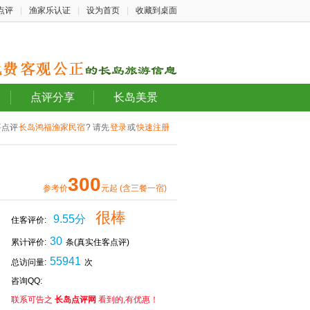
点评
|
渔家乐认证
|
设为首页
|
收藏到桌面
点评分享
长岛美景
要点评
长岛鸿福渔家民宿
? 请先
登录
或
快速注册
300
参考价
元起 (含三餐一宿)
很棒
9.55分
住客评价:
30
累计评价:
条(真实住客点评)
55941
总访问量:
次
咨询QQ:
联系可告之
长岛点评网
看到的,有优惠！