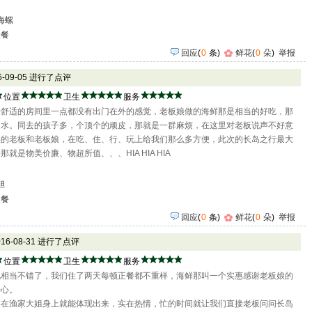
海螺
聚餐
回应
(
0
条)
鲜花
(
0
朵
)
举报
16-09-05 进行了点评
位置
卫生
服务
净舒适的房间里一点都没有出门在外的感觉，老板娘做的海鲜那是相当的好吃，那
口水。同去的孩子多，个顶个的顽皮，那就是一群麻烦，在这里对老板说声不好意
实的老板和老板娘，在吃、住、行、玩上给我们那么多方便，此次的长岛之行最大
是物美价廉、物超所值、、、HIA HIA HIA
胆
聚餐
回应
(
0
条)
鲜花
(
0
朵
)
举报
016-08-31 进行了点评
位置
卫生
服务
说相当不错了，我们住了两天每顿正餐都不重样，海鲜那叫一个实惠感谢老板娘的
开心。
，在渔家大姐身上就能体现出来，实在热情，忙的时间就让我们直接老板问问长岛