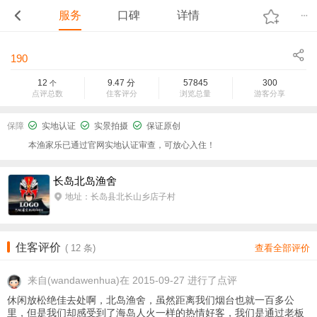
服务
口碑
详情
190
12
9.47
分
57845
300
个
点评总数
住客评分
浏览总量
游客分享
保障
实地认证
实景拍摄
保证原创
本渔家乐已通过官网实地认证审查，可放心入住！
长岛北岛渔舍
地址：长岛县北长山乡店子村
住客评价
(
12
条)
查看全部评价
来自
(wandawenhua)在 2015-09-27 进行了点评
休闲放松绝佳去处啊，北岛渔舍，虽然距离我们烟台也就一百多公
里，但是我们却感受到了海岛人火一样的热情好客，我们是通过老板