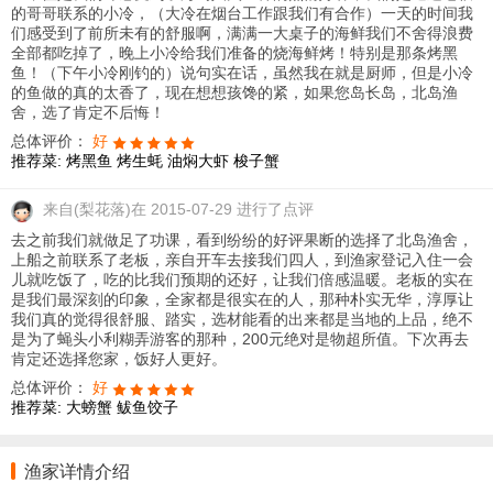
的哥哥联系的小冷，（大冷在烟台工作跟我们有合作）一天的时间我
们感受到了前所未有的舒服啊，满满一大桌子的海鲜我们不舍得浪费
全部都吃掉了，晚上小冷给我们准备的烧海鲜烤！特别是那条烤黑
鱼！（下午小冷刚钓的）说句实在话，虽然我在就是厨师，但是小冷
的鱼做的真的太香了，现在想想孩馋的紧，如果您岛长岛，北岛渔
舍，选了肯定不后悔！
总体评价：
好
推荐菜:
烤黑鱼
烤生蚝
油焖大虾
梭子蟹
来自
(梨花落)在 2015-07-29 进行了点评
去之前我们就做足了功课，看到纷纷的好评果断的选择了北岛渔舍，
上船之前联系了老板，亲自开车去接我们四人，到渔家登记入住一会
儿就吃饭了，吃的比我们预期的还好，让我们倍感温暖。老板的实在
是我们最深刻的印象，全家都是很实在的人，那种朴实无华，淳厚让
我们真的觉得很舒服、踏实，选材能看的出来都是当地的上品，绝不
是为了蝇头小利糊弄游客的那种，200元绝对是物超所值。下次再去
肯定还选择您家，饭好人更好。
总体评价：
好
推荐菜:
大螃蟹
鲅鱼饺子
渔家详情介绍