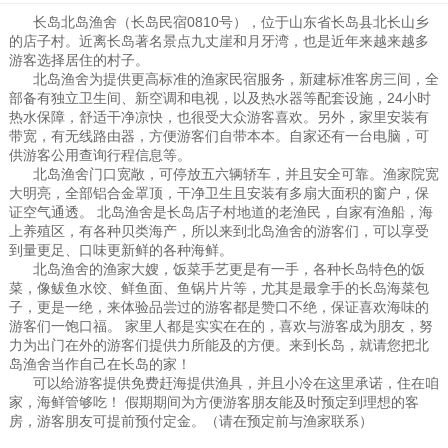
长岛北岛渔舍（长岛民宿0810号），位于山东省长岛县北长山乡
的店子村。近离长岛著名景点九丈崖和月牙湾，也是近年来越来越多
游客选择居住的村子。
北岛渔舍为提供更高标准的渔家民宿服务，新建标准客房三间，全
部备有独立卫生间、新空调和电视，以及热水器等配套设施，24小时
热水保障，舒适干净凉快，也很受大众游客喜欢。另外，家里安装有
带宽，有无线路由器，方便游客们自带本本。自家还有一台电脑，可
供游客公用查询行程信息等。
北岛渔舍门口宽敞，可停放五六辆轿车，并且安全可靠。渔家院宽
大明亮，全部铝合金罩顶，干净卫生且安装有多扇大面积的窗户，保
证空气通透。 北岛渔舍是长岛店子村地道的老渔民，自家有渔船，海
上养殖区，有各种贝类海产，所以来到北岛渔舍的游客们，可以享受
到量更足、口味更新鲜的各种海鲜。
北岛渔舍的渔家大嫂，饭菜手艺更是有一手，各种长岛特色的饭
菜，像鲅鱼水饺、鲜鱼面、鱼锅片片等，尤其是最拿手的长岛海菜包
子，更是一绝，来体验品尝过的游客都是赞口不绝，保证喜欢海味的
游客们一饱口福。 家里人都是实实在在的，喜欢与游客成为朋友，努
力为出门在外的游客们提供力所能及的方便。来到长岛，就请您把北
岛渔舍当作自己在长岛的家！
可以给游客提供免费赶海提供渔具，并且小冷在这里承诺，住在咱
家，海鲜管够吃！ 假期期间为方便游客朋友能及时预定到理想的客
房，游客朋友可提前预付定金。（请在预定前与渔家联系）