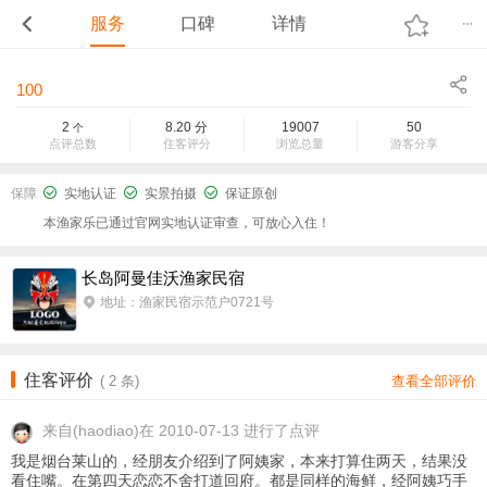
服务
口碑
详情
100
2
8.20
分
19007
50
个
点评总数
住客评分
浏览总量
游客分享
保障
实地认证
实景拍摄
保证原创
本渔家乐已通过官网实地认证审查，可放心入住！
长岛阿曼佳沃渔家民宿
地址：渔家民宿示范户0721号
住客评价
(
2
条)
查看全部评价
来自
(haodiao)在 2010-07-13 进行了点评
我是烟台莱山的，经朋友介绍到了阿姨家，本来打算住两天，结果没
看住嘴。在第四天恋恋不舍打道回府。都是同样的海鲜，经阿姨巧手