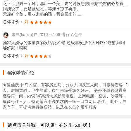
之下，那叫一个鲜，那叫一个美。走的时候想把阿姨带'走'的心都有...
阿姨说了，要是就想吃，等海水凉了再来。
天凉好个秋，用灰太狼的话，我会回来的......
总体评价：
好
来自
(kaolin)在 2010-07-06 进行了点评
渔家大嫂做的饭菜真的没话说,不错,超级喜欢那个大对虾和螃蟹,呵呵
够鲜那！呵呵
总体评价：
好
渔家详情介绍
阿曼佳沃-长岛民宿，有客房五间，分双人间及三人间，可接待游客12
人。房间宽敞，卫生舒适，多年来深受游客好评。 另外还单独设置高
档客房一间，内设34’高清大屏影院电视、上网电脑、空调、沙发等，
最多可住三人，特别适宜于高要求的一家三口或两口居住。 此外，自
家有车，可提供免费接送站，以及在长岛的用车服务
请点击关注我，可以随时在这里找到我！