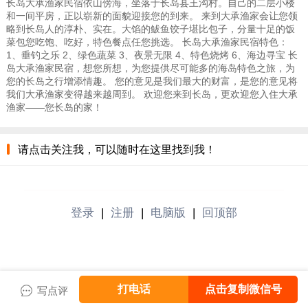
长岛大承渔家民宿依山傍海，坐落于长岛县王沟村。自己的二层小楼
和一间平房，正以崭新的面貌迎接您的到来。 来到大承渔家会让您领
略到长岛人的淳朴、实在。大馅的鲅鱼饺子堪比包子，分量十足的饭
菜包您吃饱、吃好，特色餐点任您挑选。 长岛大承渔家民宿特色：
1、垂钓之乐 2、绿色蔬菜 3、夜景无限 4、特色烧烤 6、海边寻宝 长
岛大承渔家民宿，想您所想，为您提供尽可能多的海岛特色之旅，为
您的长岛之行增添情趣。 您的意见是我们最大的财富，是您的意见将
我们大承渔家变得越来越周到。 欢迎您来到长岛，更欢迎您入住大承
渔家——您长岛的家！
请点击关注我，可以随时在这里找到我！
登录
|
注册
|
电脑版
|
回顶部
打电话
点击复制微信号
写点评