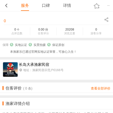
服务
口碑
详情
0
0
0.00
分
20208
0
个
点评总数
住客评分
浏览总量
游客分享
保障
实地认证
实景拍摄
保证原创
本渔家乐已通过官网实地认证审查，可放心入住！
长岛大承渔家民宿
地址：渔家民宿示范户0166号
住客评价
(
0
条)
查看全部评价
渔家详情介绍