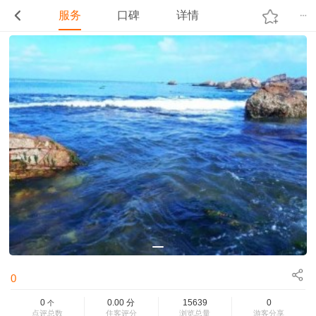
服务
口碑
详情
0
0
0.00
分
15639
0
个
点评总数
住客评分
浏览总量
游客分享