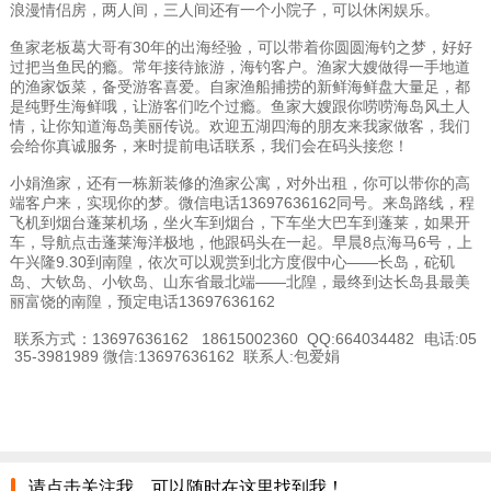
浪漫情侣房，两人间，三人间还有一个小院子，可以休闲娱乐。
鱼家老板葛大哥有30年的出海经验，可以带着你圆圆海钓之梦，好好
过把当鱼民的瘾。常年接待旅游，海钓客户。渔家大嫂做得一手地道
的渔家饭菜，备受游客喜爱。自家渔船捕捞的新鲜海鲜盘大量足，都
是纯野生海鲜哦，让游客们吃个过瘾。鱼家大嫂跟你唠唠海岛风土人
情，让你知道海岛美丽传说。欢迎五湖四海的朋友来我家做客，我们
会给你真诚服务，来时提前电话联系，我们会在码头接您！
小娟渔家，还有一栋新装修的渔家公寓，对外出租，你可以带你的高
端客户来，实现你的梦。微信电话13697636162同号。来岛路线，程
飞机到烟台蓬莱机场，坐火车到烟台，下车坐大巴车到蓬莱，如果开
车，导航点击蓬莱海洋极地，他跟码头在一起。早晨8点海马6号，上
午兴隆9.30到南隍，依次可以观赏到北方度假中心——长岛，砣矶
岛、大钦岛、小钦岛、山东省最北端——北隍，最终到达长岛县最美
丽富饶的南隍，预定电话13697636162
联系方式：13697636162 18615002360 QQ:664034482 电话:05
35-3981989 微信:13697636162 联系人:包爱娟
请点击关注我，可以随时在这里找到我！