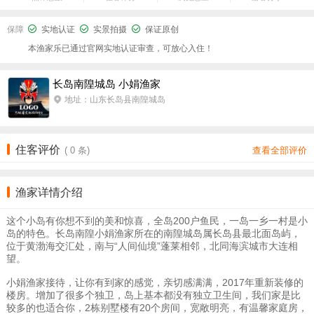
保障
实地认证
实景拍摄
保证原创
本渔家乐已通过官网实地认证审查，可放心入住！
长岛南隍城岛 小娟渔家
地址：山东长岛县南隍城岛
住客评价
(
0
条)
查看全部评价
渔家详情介绍
这个小岛有你想不到的美和惊喜，全岛200户鱼民，一岛一乡一村是小
岛的特色。长岛南隍小娟渔家所在的南隍城岛属长岛县最北面岛屿，
位于黄渤海交汇处，南与“人间仙境”蓬莱相邻，北同海滨城市大连相
望。
小娟渔家接待，让你有到家的感觉，亲切感满满，2017年重新装修的
楼房。增加了很多个独卫，岛上基本都没有独立卫生间，我们家是比
较多的也适合你，2栋别墅楼有20个房间，宽敞明亮，有温馨家庭房，