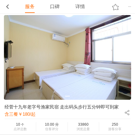
服务
口碑
详情
经菅十九年老字号渔家民宿 走出码头步行五分钟即可到家
含三餐￥180/起
10
10.00
分
33860
250
个
点评总数
住客评分
浏览总量
游客分享