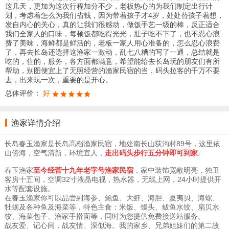
这几天，更加为这次行程加分不少，老板热心的为我们制定出行计
划，考虑着怎么为我们省钱，因为带着孩子才4岁，处处替孩子着想，
发自内心的关心，真的让我们很感动，做饭手艺一级的棒，反正适合
我们全家人的口味，每顿饭都吃得光光，肚子吃不下了，也不忍心浪
费了美味，海鲜都是鲜活的，老板一家人用心准备的，怎么忍心浪费
了，再去长岛还选择这渔家一激动，乱七八糟的写了一通，总结就是
吃的，住的，服务，各方面都满意，希望能给去长岛玩的朋友们有所
帮助，别图便宜上了无照经营的渔家民宿的当，码头拉客的千万不要
去，出来玩一次，重要的是开心。
总体评价：
好
渔家详情介绍
长岛春玉渔家是长岛高档渔家民宿，地处南长山荻沟村89号，这里依
山傍海，空气清新，环境宜人，
走出码头步行五分钟即可到家
。
春玉渔家
至今经菅十九年老字号渔家民宿
，家中装饰宽敞明亮，独卫
客房十五间，空调32寸液晶电视，热水器，无线上网，24小时提供开
水等配套设施。
在春玉渔家你可以品尝到海参、鲍鱼、大虾、海胆、夏夷贝、海螺、
牡蛎及各种鱼及海菜等，特色主食：米饭、馒头、鲅鱼水饺、扇贝水
饺、海菜包子、渔家手擀面等，同时为您提供免费接送站服务。
战友爱、记心间，战友情、深似海。我的家乡、兄弟姐妹们的第二故