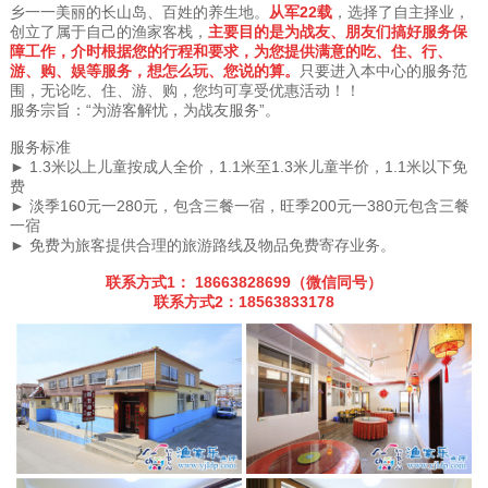
乡一一美丽的长山岛、百姓的养生地。
从军22载
，选择了自主择业，
创立了属于自己的渔家客栈，
主要目的是为战友、朋友们搞好服务保
障工作，介时根据您的行程和要求，为您提供满意的吃、住、行、
游、购、娱等服务，想怎么玩、您说的算。
只要进入本中心的服务范
围，无论吃、住、游、购，您均可享受优惠活动！！
服务宗旨：“为游客解忧，为战友服务”。
服务标准
► 1.3米以上儿童按成人全价，1.1米至1.3米儿童半价，1.1米以下免
费
► 淡季160元一280元，包含三餐一宿，旺季200元一380元包含三餐
一宿
► 免费为旅客提供合理的旅游路线及物品免费寄存业务。
联系方式1： 18663828699（微信同号）
联系方式2：18563833178