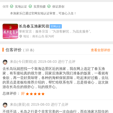
保障
实地认证
实景拍摄
保证原创
本渔家乐已通过官网实地认证审查，可放心入住！
长岛春玉渔家民宿
官网认证
掌柜宣言：服务宗旨：“为游客解忧，为战友服务”。
地址：南长山岛 荻沟村
住客评价
(
10
条)
查看全部评价
来自
(今日辉煌)在 2019-08-03 进行了点评
去长岛玩就想找一个靠海边景区近的渔家，我在网上选定了春玉渔
家，有车接站真的很方便，回家后渔家为我们准备的饭菜，一看就有
食欲，再一尝好美味呀，各种的海鲜保留原味，吃起来好过瘾，去玩
的景点是老板给推荐介绍的，帮忙给联系包车，总是很省心，这次旅
游在长岛住的很舒心，玩的很开心。
总体评价：
好
来自
(唐亚)在 2019-08-03 进行了点评
不得不说，长岛之行是个非常完美的一次自由行，而在渔家大院住的