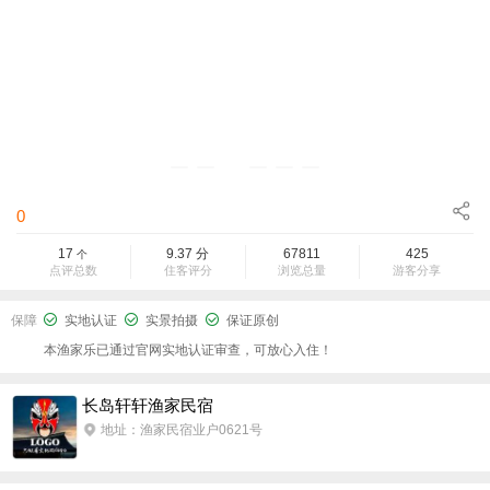
0
17
9.37
分
67811
425
个
点评总数
住客评分
浏览总量
游客分享
保障
实地认证
实景拍摄
保证原创
本渔家乐已通过官网实地认证审查，可放心入住！
长岛轩轩渔家民宿
地址：渔家民宿业户0621号