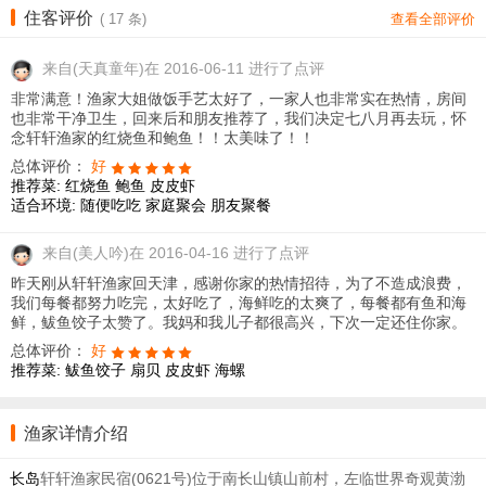
住客评价
(
17
条)
查看全部评价
来自
(天真童年)在 2016-06-11 进行了点评
非常满意！渔家大姐做饭手艺太好了，一家人也非常实在热情，房间
也非常干净卫生，回来后和朋友推荐了，我们决定七八月再去玩，怀
念轩轩渔家的红烧鱼和鲍鱼！！太美味了！！
总体评价：
好
推荐菜:
红烧鱼
鲍鱼
皮皮虾
适合环境:
随便吃吃
家庭聚会
朋友聚餐
来自
(美人吟)在 2016-04-16 进行了点评
昨天刚从轩轩渔家回天津，感谢你家的热情招待，为了不造成浪费，
我们每餐都努力吃完，太好吃了，海鲜吃的太爽了，每餐都有鱼和海
鲜，鲅鱼饺子太赞了。我妈和我儿子都很高兴，下次一定还住你家。
总体评价：
好
推荐菜:
鲅鱼饺子
扇贝
皮皮虾
海螺
渔家详情介绍
长岛
轩轩渔家民宿(0621号)位于南长山镇山前村，左临世界奇观黄渤