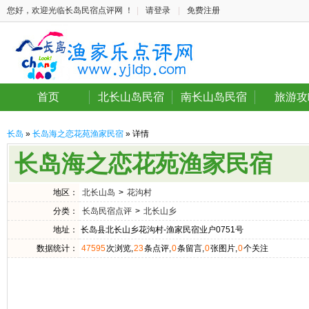
您好，欢迎光临长岛民宿点评网 ！
|
请登录
|
免费注册
首页
北长山岛民宿
南长山岛民宿
旅游攻
长岛
»
长岛海之恋花苑渔家民宿
» 详情
长岛海之恋花苑渔家民宿
地区：
北长山岛
>
花沟村
分类：
长岛民宿点评
>
北长山乡
地址：
长岛县北长山乡花沟村-渔家民宿业户0751号
数据统计：
47595
次浏览,
23
条点评,
0
条留言,
0
张图片,
0
个关注