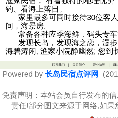
渔家民宿， 有着独特的地理优势
钓、看海上落日。
家里最多可同时接待30位客人
间，海景房。
常备各种应季海鲜，码头专车接
发现长岛，发现海之恋，漫步海滩
海碧涛闲, 渔家小院静幽然; 您到
联系我们
|
公司简介
|
营业执照
|
Si
Powered by
长岛民宿点评网
(201
免责声明：本站会员自行发布的信
责任!部分图文来源于网络,如