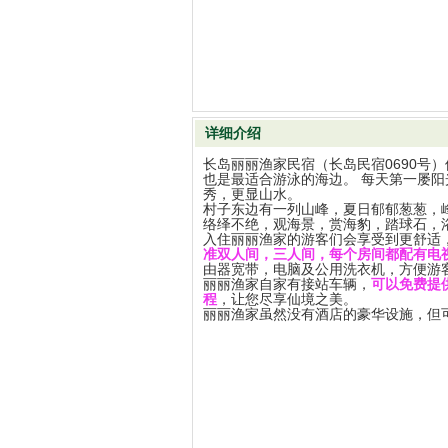
详细介绍
长岛丽丽渔家民宿（长岛民宿0690号
也是最适合游泳的海边。 每天第一屡
秀，更显山水。
村子东边有一列山峰，夏日郁郁葱葱，
络绎不绝，观海景，赏海豹，踏球石，
入住丽丽渔家的游客们会享受到更舒适
准双人间，三人间，每个房间都配有电
由器宽带，电脑及公用洗衣机，方便游
丽丽渔家
自家有接站车辆，
可以免费提
程
，让您尽享仙境之美。
丽丽渔家虽然没有酒店的豪华设施，但