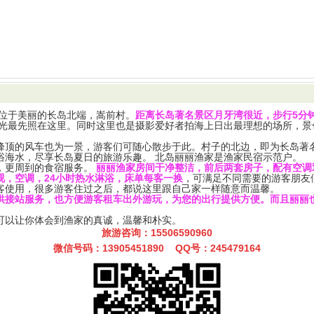
）位于美丽的长岛北端，嵩前村。
距离长岛著名景区月牙湾很近，步行5分
阳光最先照在这里。同时这里也是摄影爱好者拍海上日出最理想的场所，景
峰顶的风车也为一景，游客们可随心散步于此。村子的北边，即为长岛著
浴海水，尽享长岛夏日的旅游乐趣。
北岛丽丽渔家是渔家民宿示范户
。
，更周到的食宿服务。
丽丽渔家房间干净整洁，前后两套房子，
配有空调
视，空调，24小时热水淋浴，床单每客一换
，可满足不同需要的游客朋友
客使用，很多游客住过之后，都说这里跟自己家一样随意而温馨。
供接站服务
，也方便游客租车出外游玩，为您的出行提供方便。而且丽丽
可以让你体会到渔家的真诚，温馨和朴实。
旅游咨询：
15506590960
微信号码：
13905451890 QQ号：245479164