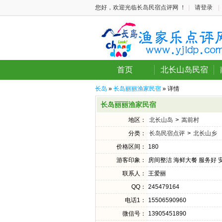
您好，欢迎光临长岛民宿点评网 ！
|
请登录
|
首页
北长山岛民宿
长岛
»
长岛丽丽渔家民宿
» 详情
长岛丽丽渔家民宿
地区：
北长山岛
>
嵩前村
分类：
长岛民宿点评
>
北长山乡
价格区间：
180
游客印象：
房间整洁 海鲜大餐 服务好 
联系人：
王爱丽
QQ：
245479164
电话1：
15506590960
微信号：
13905451890