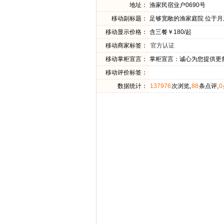
地址：
渔家民宿业户0690号
移动副标题：
足够宽敞的渔家庭院 位于月
移动显示价格：
含三餐￥180/起
移动商家标签：
官方认证
移动掌柜宣言：
掌柜宣言：诚心为您提供更
移动评价标签：
数据统计：
137976
次浏览,
88
条点评,
0