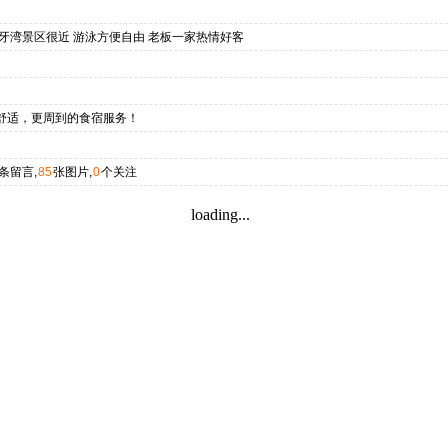
牙湾景区很近 游泳方便自由 老板一家热情好客
舒适，更周到的食宿服务！
条留言,
85
张图片,
0
个关注