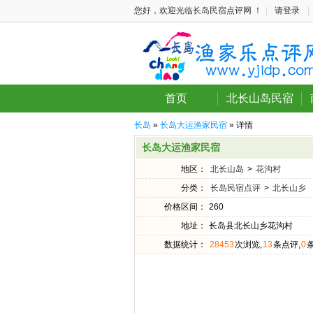
您好，欢迎光临长岛民宿点评网 ！
|
请登录
|
首页
北长山岛民宿
长岛
»
长岛大运渔家民宿
» 详情
长岛大运渔家民宿
地区：
北长山岛
>
花沟村
分类：
长岛民宿点评
>
北长山乡
价格区间：
260
地址：
长岛县北长山乡花沟村
数据统计：
28453
次浏览,
13
条点评,
0