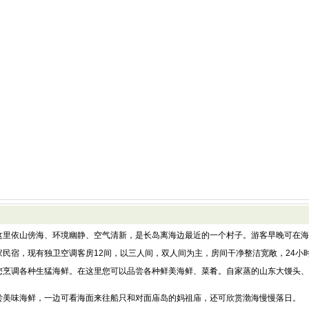
里依山傍海、环境幽静、空气清新，是长岛离海边最近的一个村子。游客早晚可在海
宿，现有独卫空调客房12间，以三人间，双人间为主，房间干净整洁宽敞，24小
烹调各种生猛海鲜。在这里您可以品尝各种鲜美海鲜、菜肴。自家蒸的山东大馒头、
美味海鲜，一边可看海面来往船只和对面庙岛的妈祖庙，还可欣赏渤海慢慢落日。