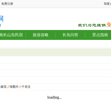
免费注册
我要
南长山岛民宿
旅游攻略
长岛问答
景点指南
条留言,
0
张图片,
0
个关注