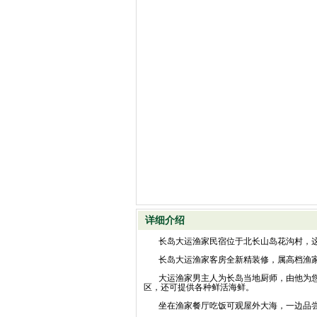
详细介绍
长岛大运渔家民宿位于北长山岛花沟村，这
长岛大运渔家客房全新精装修，属高档渔家民
大运渔家男主人为长岛当地厨师，由他为您
区，还可提供各种鲜活海鲜。
坐在渔家餐厅吃饭可观屋外大海，一边品尝