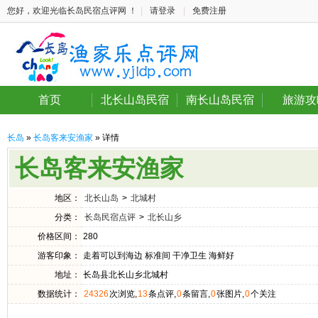
您好，欢迎光临长岛民宿点评网 ！
|
请登录
|
免费注册
首页
北长山岛民宿
南长山岛民宿
旅游攻
长岛
»
长岛客来安渔家
» 详情
长岛客来安渔家
地区：
北长山岛
>
北城村
分类：
长岛民宿点评
>
北长山乡
价格区间：
280
游客印象：
走着可以到海边 标准间 干净卫生 海鲜好
地址：
长岛县北长山乡北城村
数据统计：
24326
次浏览,
13
条点评,
0
条留言,
0
张图片,
0
个关注