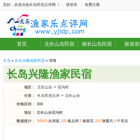
您好，欢迎光临长岛民宿点评网 ！
|
请登录
|
免费注册
首页
北长山岛民宿
南长山岛民宿
旅游攻
长岛
»
长岛兴隆渔家民宿
» 详情
长岛兴隆渔家民宿
地区：
北长山岛
>
花沟村
分类：
长岛民宿点评
>
北长山乡
价格区间：
300
地址：
北长山乡花沟村
数据统计：
94085
次浏览,
195
条点评,
0
条留言,
322
张图片,
0
个关注