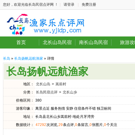
您好，欢迎光临长岛民宿点评网 ！
|
请登录
|
免费注册
首页
北长山岛民宿
南长山岛民宿
旅游攻
长岛
»
长岛扬帆远航渔家
» 详情
长岛扬帆远航渔家
地区：
北长山岛
>
嵩前村
分类：
长岛民宿点评
>
北长山乡
价格区间：
380
游客印象：
离景点近 服务热情 安静 住宿条件不错 独卫标间
地址：
长岛县北长山乡嵩前村-地处月牙湾旁
数据统计：
47292
次浏览,
29
条点评,
0
条留言,
0
张图片,
0
个关注