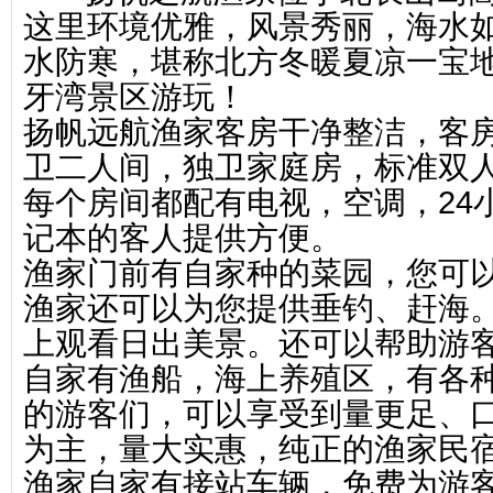
这里环境优雅，风景秀丽，海水
水防寒，堪称北方冬暖夏凉一宝
牙湾景区游玩！
扬帆远航渔家客房干净整洁，客
卫二人间，独卫家庭房，标准双人
每个房间都配有电视，空调，24
记本的客人提供方便。
渔家门前有自家种的菜园，您可
渔家还可以为您提供垂钓、赶海
上观看日出美景。还可以帮助游
自家有渔船，海上养殖区，有各
的游客们，可以享受到量更足、
为主，量大实惠，纯正的渔家民宿
渔家自家有接站车辆，免费为游客