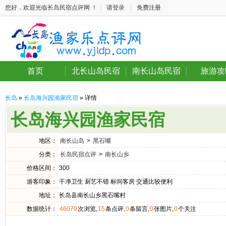
您好，欢迎光临长岛民宿点评网 ！
|
请登录
|
免费注册
首页
北长山岛民宿
南长山岛民宿
旅游攻
长岛
»
长岛海兴园渔家民宿
» 详情
长岛海兴园渔家民宿
地区：
南长山岛
>
黑石嘴
分类：
长岛民宿点评
>
南长山乡
价格区间：
300
游客印象：
干净卫生 厨艺不错 标间客房 交通比较便利
地址：
长岛县南长山乡黑石嘴村
数据统计：
46070
次浏览,
15
条点评,
0
条留言,
0
张图片,
0
个关注