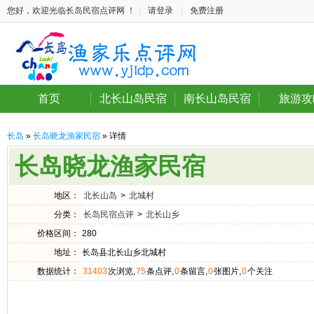
您好，欢迎光临长岛民宿点评网 ！
|
请登录
|
免费注册
首页
北长山岛民宿
南长山岛民宿
旅游攻
长岛
»
长岛晓龙渔家民宿
» 详情
长岛晓龙渔家民宿
地区：
北长山岛
>
北城村
分类：
长岛民宿点评
>
北长山乡
价格区间：
280
地址：
长岛县北长山乡北城村
数据统计：
31403
次浏览,
75
条点评,
0
条留言,
0
张图片,
0
个关注