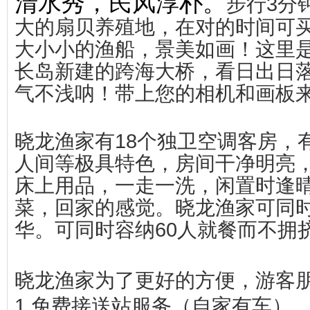
清水秀，民风淳朴。
步行3分
大的扇贝养殖地
，在对的时间可
大小小的渔船，景美如画！这里
长岛新建的跨海大桥，看日出日
气不浅呐！带上您的相机和画板
晓龙渔家有18个独卫空调客房，
人间等极具特色，房间干净明亮，2
床上用品，一走一洗，闲置时逢
菜，回家的感觉。晓龙渔家可同时
华。可同时容纳60人就餐而不拥
晓龙渔家为了更好的方便，游客
1.免费接送站服务（自家有车）