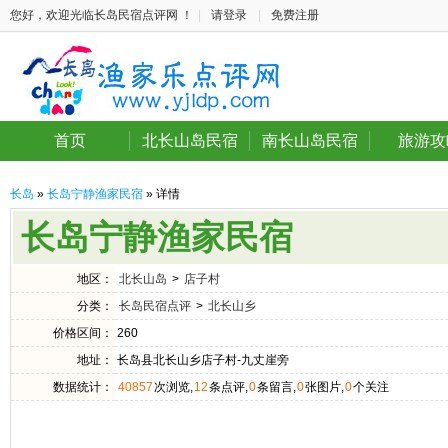
您好，欢迎光临长岛民宿点评网 ！
|
请登录
|
免费注册
首页
北长山岛民宿
南长山岛民宿
旅游攻
长岛
»
长岛宁静渔家民宿
» 详情
长岛宁静渔家民宿
地区：
北长山岛
>
店子村
分类：
长岛民宿点评
>
北长山乡
价格区间：
260
地址：
长岛县北长山乡店子村-九丈崖旁
数据统计：
40857
次浏览,
12
条点评,
0
条留言,
0
张图片,
0
个关注